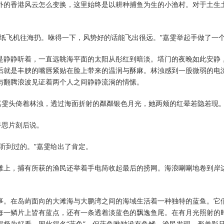
外的香港风云怎么变换，这里始终是以耕种捕鱼为生的小渔村。对于土生土
上纸飞机往海扔。咻得一下，风势好的话能飞出很远。”嘉雯举起手做了一
是静静听着，一直远眺海平面的太阳从彤红到暗淡。塔门的夜晚如此安静
后就是丰腴的嘴唇紧贴在脸上带来的温润与酥麻。林浊感到一股微弱的电
与翻腾浪波见证着两个人之间静静流淌的情愫。
”嘉雯头倚着林浊，透过海面折射的粼粼银色月光，她两颊的红晕若隐若现
寻思片刻后说。
听到过的。”嘉雯给出了肯定。
滩上，捕有所获的渔民还举着手电筒收起最后的捞网。海浪唰唰地卷到岸
事。在岛屿面向的大滩海与大鹏湾之间的海域生活着一种独特的蓝鱼。它
每一鳞片上皆有蓝点，还有一条透着淡蓝色的飘逸鱼尾。在有月光照射的