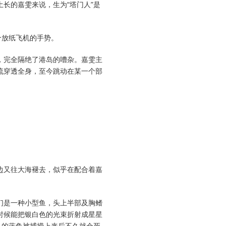
长的嘉雯来说，生为“塔门人”是
个放纸飞机的手势。
，完全隔绝了港岛的嘈杂。嘉雯主
流穿透全身，至今跳动在某一个部
。
边又往大海褪去，似乎在配合着嘉
们是一种小型鱼，头上半部及胸鳍
时候能把银白色的光束折射成星星