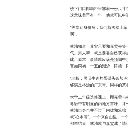
楼下门口邮箱柜里塞着一份尺寸
这意味着再有一年，他就可以申请
“等拿到身份后，我们就买楼上
啊”。
林浊知道，其实只要和嘉雯去签一
气。男人嘛，就是要靠自己获得
此。原本，事情就应该是预期中
寞如同初一十五的潮汐一阵接一
“老板，照旧牛肉炒蛋碟头饭加
够满足林浊的广东胃。同样的茶
大学二年级选修课上，顾嘉雯与
粤语带有明显的内地方言味，才
林浊自身也并不过于内敛和笨拙
就“心水清”。一个来自山里，
都未结束，林浊就与嘉雯成了情