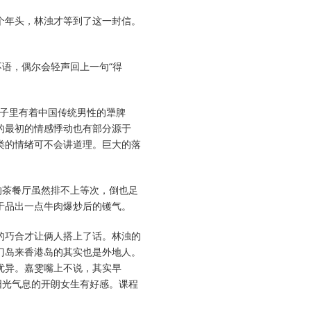
个年头，林浊才等到了这一封信。
语，偶尔会轻声回上一句“得
骨子里有着中国传统男性的犟脾
的最初的情感悸动也有部分源于
类的情绪可不会讲道理。巨大的落
的茶餐厅虽然排不上等次，倒也足
于品出一点牛肉爆炒后的镬气。
的巧合才让俩人搭上了话。林浊的
门岛来香港岛的其实也是外地人。
优异。嘉雯嘴上不说，其实早
阳光气息的开朗女生有好感。课程