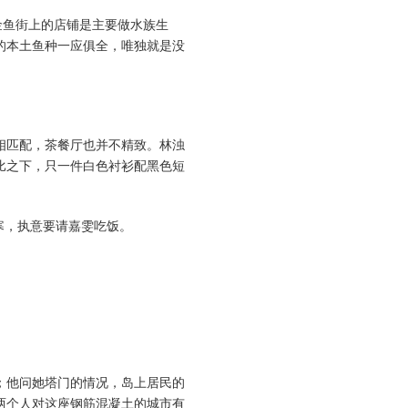
金鱼街上的店铺是主要做水族生
的本土鱼种一应俱全，唯独就是没
相匹配，茶餐厅也并不精致。林浊
比之下，只一件白色衬衫配黑色短
寒，执意要请嘉雯吃饭。
；他问她塔门的情况，岛上居民的
两个人对这座钢筋混凝土的城市有