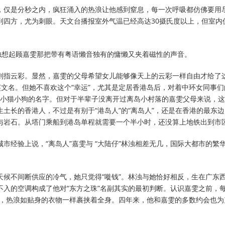
，仅是分秒之内，疯狂涌入的热浪让他感到窒息，每一次呼吸都仿佛要用
到四方，尤为刺眼。天文台播报室外气温已经高达30摄氏度以上，但室内
林浊想起顾嘉雯那把带有粤语懒音独有的慵懒又夹着磁性的声音。
则指云彩。显然，嘉雯的父母希望女儿能够像天上的云彩一样自由才给了
英文名。但她不喜欢这个“幸运”，尤其是定居香港岛后，对着中环女同事们的At
ky有点像小猫小狗的名字。但对于半辈子没离开过离岛小村落的嘉雯父母来说
土长的香港人，不过是有别于“港岛人”的“离岛人”，还是在香港的最东
与岩石。从塔门乘船到港岛单程就需要一个半小时，还没算上地铁出到市
市经验上说，“离岛人”嘉雯与 “大陆仔”林浊相差无几，国际大都市的繁
天候不间断供应的冷气，她只觉得“嘥钱”。林浊与她恰好相反，生在广东
不入的空调构成了他对“东方之珠”名副其实的最初判断。认识嘉雯之前，
边，热浪如贴身的衣物一样裹挟着全身。四年来，他和嘉雯的多数约会也