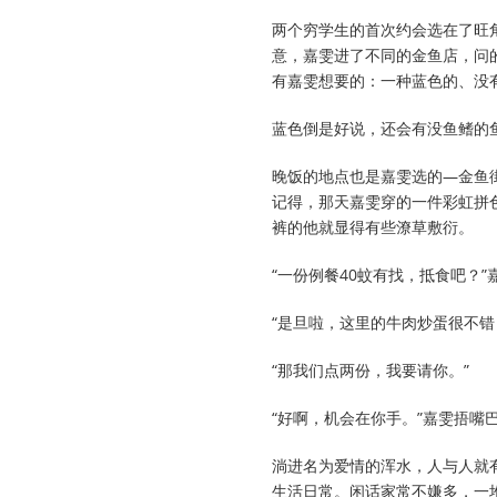
两个穷学生的首次约会选在了旺
意，嘉雯进了不同的金鱼店，问
有嘉雯想要的：一种蓝色的、没
蓝色倒是好说，还会有没鱼鳍的
晚饭的地点也是嘉雯选的—金鱼
记得，那天嘉雯穿的一件彩虹拼
裤的他就显得有些潦草敷衍。
“一份例餐40蚊有找，抵食吧？
“是旦啦，这里的牛肉炒蛋很不错
“那我们点两份，我要请你。”
“好啊，机会在你手。”嘉雯捂
淌进名为爱情的浑水，人与人就
生活日常。闲话家常不嫌多，一