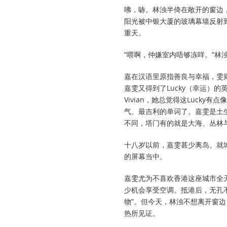
咈，哧。林浊半倚在敞开的窗边
阳光被中银大厦的玻璃幕墙反射
重天。
“喂啊，仲嫌室内唔够冻咩。”
嘉在汉语里原指善良与幸福，雯
嘉雯又得到了Lucky（幸运）的
Vivian，她总觉得这Luc
气、最吉利的单词了。嘉雯是土生
不同，塔门有的就是大海、丛林
十八岁以前，嘉雯甚少离岛。就城
的屏幕当中。
嘉雯尤为不喜欢香港这座城市全
少机会享受空调。抵港后，无孔
物”。但今天，林浊不想离开窗
热所见证。