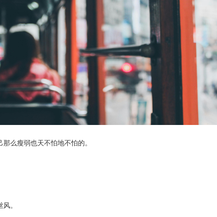
己那么瘦弱也天不怕地不怕的。
丝风。