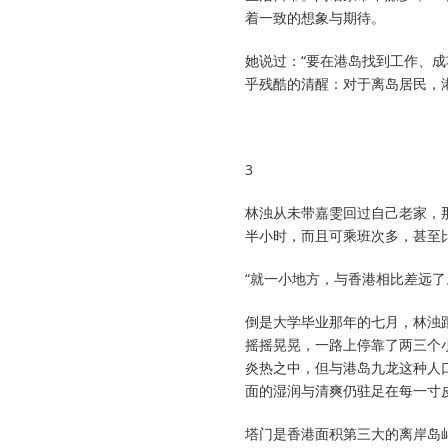
着一致的想象与期待。
她说过：“要在港岛找到工作、
乎残酷的清醒：对于离岛居民，
3
林浊从未带嘉雯回过自己老家，
半小时，而且可乘班次多，甚至
“就一小地方，与香港相比差远
倒是大学毕业那年的七月，林浊
摇摇晃晃，一路上停靠了两三个
炎热之中，但与港岛九龙这种人
面的湿润与清爽仍驻足在每一寸
塔门是香港面积第三大的离岸岛