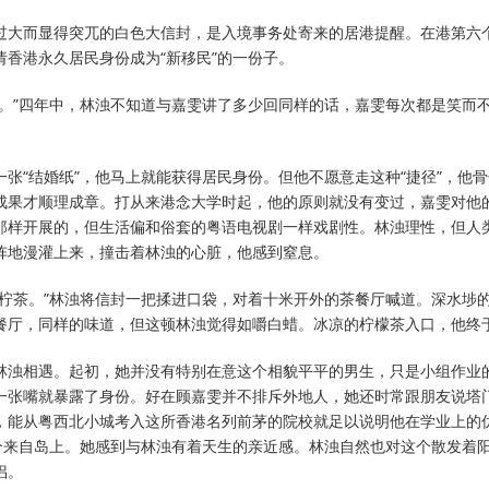
过大而显得突兀的白色大信封，是入境事务处寄来的居港提醒。在港第六
香港永久居民身份成为“新移民”的一份子。
车。”四年中，林浊不知道与嘉雯讲了多少回同样的话，嘉雯每次都是笑而不
张“结婚纸”，他马上就能获得居民身份。但他不愿意走这种“捷径”，他
成果才顺理成章。打从来港念大学时起，他的原则就没有变过，嘉雯对他
那样开展的，但生活偏和俗套的粤语电视剧一样戏剧性。林浊理性，但人
阵地漫灌上来，撞击着林浊的心脏，他感到窒息。
冻柠茶。”林浊将信封一把揉进口袋，对着十米开外的茶餐厅喊道。深水埗
餐厅，同样的味道，但这顿林浊觉得如嚼白蜡。冰凉的柠檬茶入口，他终
林浊相遇。起初，她并没有特别在意这个相貌平平的男生，只是小组作业
一张嘴就暴露了身份。好在顾嘉雯并不排斥外地人，她还时常跟朋友说塔
，能从粤西北小城考入这所香港名列前茅的院校就足以说明他在学业上的
一个来自岛上。她感到与林浊有着天生的亲近感。林浊自然也对这个散发着
侣。