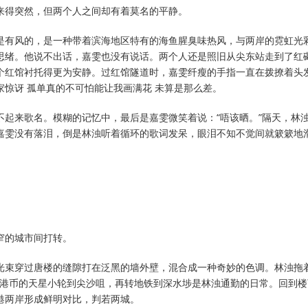
来得突然，但两个人之间却有着莫名的平静。
是有风的，是一种带着滨海地区特有的海鱼腥臭味热风，与两岸的霓虹光
思绪。他说不出话，嘉雯也没有说话。两个人还是照旧从尖东站走到了红
个红馆衬托得更为安静。过红馆隧道时，嘉雯纤瘦的手指一直在拨撩着头
惊讶 孤单真的不可怕能让我画满花 未算是那么差。
不起来歌名。模糊的记忆中，最后是嘉雯微笑着说：“唔该晒。”隔天，林
嘉雯没有落泪，倒是林浊听着循环的歌词发呆，眼泪不知不觉间就簌簌地
窄的城市间打转。
光束穿过唐楼的缝隙打在泛黑的墙外壁，混合成一种奇妙的色调。林浊拖
.5港币的天星小轮到尖沙咀，再转地铁到深水埗是林浊通勤的日常。回到
港两岸形成鲜明对比，判若两城。