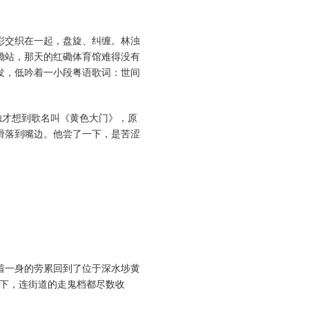
彩交织在一起，盘旋、纠缠。林浊
磡站，那天的红磡体育馆难得没有
发，低吟着一小段粤语歌词：世间
浊才想到歌名叫《黄色大门》，原
滑落到嘴边。他尝了一下，是苦涩
着一身的劳累回到了位于深水埗黄
楼下，连街道的走鬼档都尽数收