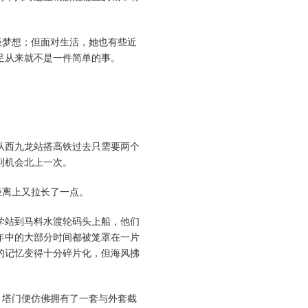
谈梦想；但面对生活，她也有些近
足从来就不是一件简单的事。
从西九龙站搭高铁过去只需要两个
到机会北上一次。
距离上又拉长了一点。
学站到马料水渡轮码头上船，他们
年中的大部分时间都被笼罩在一片
的记忆变得十分碎片化，但海风拂
，塔门便仿佛拥有了一套与外套截