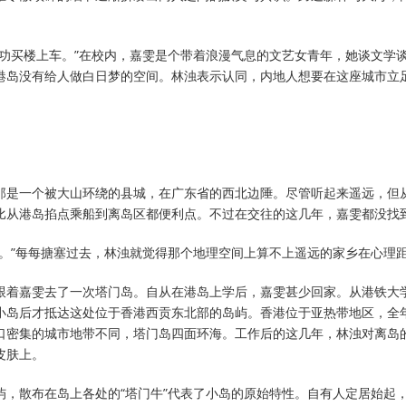
成功买楼上车。”在校内，嘉雯是个带着浪漫气息的文艺女青年，她谈文学
港岛没有给人做白日梦的空间。林浊表示认同，内地人想要在这座城市立
那是一个被大山环绕的县城，在广东省的西北边陲。尽管听起来遥远，但
比从港岛掐点乘船到离岛区都便利点。不过在交往的这几年，嘉雯都没找
了。”每每搪塞过去，林浊就觉得那个地理空间上算不上遥远的家乡在心理
跟着嘉雯去了一次塔门岛。自从在港岛上学后，嘉雯甚少回家。从港铁大
小岛后才抵达这处位于香港西贡东北部的岛屿。香港位于亚热带地区，全
口密集的城市地带不同，塔门岛四面环海。工作后的这几年，林浊对离岛
皮肤上。
屿，散布在岛上各处的“塔门牛”代表了小岛的原始特性。自有人定居始起