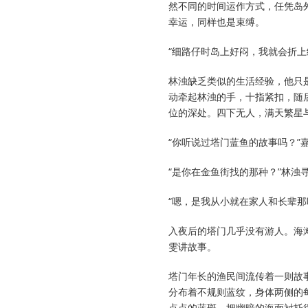
然不同的时间运作方式，任凭岛
幸运，同样也是束缚。
“细路仔时岛上好闷，我就会折
林浊缺乏类似的生活经验，他只
动牵起林浊的手，十指紧扣，随
位的深处。四下无人，满天繁星
“你听说过塔门蓝鱼的故事吗？
“是你在金鱼街找的那种？”林浊
“嗯，是我从小就在家人和长辈那
入夜后的塔门几乎没有游人。海
雯讲故事。
塔门年长的渔民间流传着一则故
分布着不规则蓝纹，身体两侧的