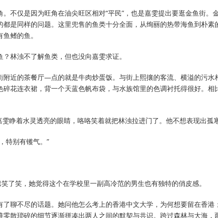
角。不仅是因为旺角在油尖旺区相对“平民”，也是嘉雯提出要逛金鱼街。
的都是同样的问题。这里兜售的鱼类十分全面，从绚丽的热带海鱼到朴素
有鱼鳍的鱼。
鱼？林浊不了解鱼类，但也没向嘉雯求证。
街附近的茶餐厅—点的就是牛肉炒蛋饭。与街上熙攘的客流、横溢的污水
色碎花连衣裙，背一个天蓝色帆布袋，与水族馆里的色调衬托得很好。相
”嘉雯睁着水灵透亮的眼睛，咯咯笑着就把林浊拉进门了。他不想表现出孤
，特别有镬气。”
嘴巴笑了笑，她觉得这个在学校里一副高冷范的男生也有独特的俏皮感。
有了聊不尽的话题。她问他怎么考上的香港中文大学，为何想要留在香港
堆零散琐碎的细节逐渐拼凑出两人之间的默契与共识。跨过森林与大海，