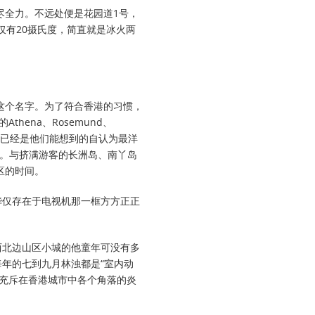
尽全力。不远处便是花园道1号，
仅有20摄氏度，简直就是冰火两
这个名字。为了符合香港的习惯，
hena、Rosemund、
，这已经是他们能想到的自认为最洋
边。与挤满游客的长洲岛、南丫岛
区的时间。
华仅存在于电视机那一框方方正正
西北边山区小城的他童年可没有多
每年的七到九月林浊都是“室内动
为充斥在香港城市中各个角落的炎