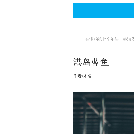
在港的第七个年头，林浊
港岛蓝鱼
作者/木名