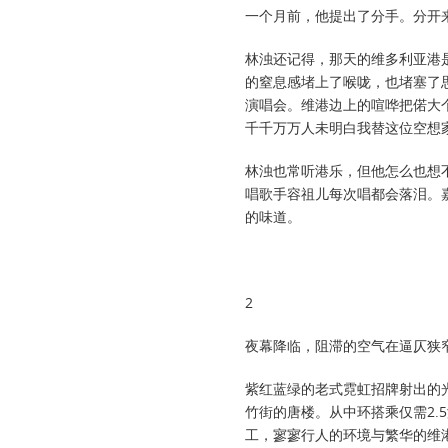
一个月前，他提出了分手。分开
林浊还记得，那天的维多利亚港
的窒息感堵上了喉咙，也堵塞了
演唱会。维港边上的喧哗把偌大
千千万万人未明白我替这位空想家
林浊也常听港乐，但他怎么也想
唱歌手容祖儿每次唱都会落泪。
的味道。
2
夜幕降临，阻滞的空气在逼仄狭
紫红蓝绿的老式霓虹招牌射出的
竹街的唐楼。从中环搭乘仅需2
工，寥寥行人的环境与繁华的维