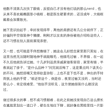
他数不清第几次扶了眼镜，反驳自己才没有他们说的那么nerd，也
从来不喜欢戴椭圆形小镜框，都是医生硬要求的，还没成年，大镜框
戴着会加重散光。
她下意识抬起手，幸好发现得早，离他的肩膀还有几公分就停下，正
好偏到半空假装伸个懒腰。刚刚才以女友的身份被他介绍给这些人，
还不习惯在别人面前展现亲密。
又一想，也可能是手痒想撸猫了，她这会儿好想念家里那只英短，在
这里当然无法随时随地伸手就能顺毛，他猫毛过敏，不养猫，在一起
不久后他就告诉过她。十几岁到远房亲戚家做客留宿，家里有猫，半
夜就起了疹子。“是什么品种？”问完就后悔了，这是重点吗？该关心
的不问。她想捂嘴又觉得欲盖弥彰，上也不是下也不是，伸出的手转
而抚上他的手臂，“谁还管这个，倒是你，夜里过敏又没药，当时还
那么小，肯定很难受。”他似乎没听见，这方便她假装什么都没说
过。
做过很多次的事，想不成习惯都难，在此之前她没发现自己这么擅长
在尴尬里划出一道口子，硬生生地往下聊，就好像在黑暗里找一片影