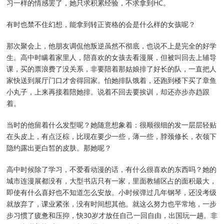
习一样的情感罢了，她只求积累经验，不求拿到HC。
有时也禁不住幻想，能拿到转正资格的会是什么样的女孩呢？
那次聚会上，他朋友调侃他叛逆虽然不彻底，也说不上是完全的好学
生。高中时瞒着家里人，陪喜欢的女孩去看漫展，但被叫回去上辅导
课，买的票浪费了没关系，非要陪着那姑娘排了好长的队，一直把人
家快送到展厅门口才舍得回家。怕她排队饿着，还跑到楼下买了章鱼
小丸子，上来再接着陪她排。说着不回去要挨训，却还亦步亦趋跟
着。
当时的他留着什么发型呢？她随意想象着：很顺很细的发一层层轻贴
在头皮上，有点泛棕，比现在要少一些，薄一些，脖颈修长，衣领下
隐约露出更白皙的皮肤。那她呢？
高中时候除了学习，不爱看动漫的话，有什么很喜欢的东西吗？她的
城市连漫展都没有，大型书店只有一家，里面教辅区占的面积最大，
即使有什么喜好也不知道怎么安放。小时候弹过几年钢琴，还没考级
就放弃了，课业紧张，没有时间想其他。就这么努力也平常地，一步
步习惯了疲惫和压抑，快30岁才放任自己一回自由，出国玩一趟。非