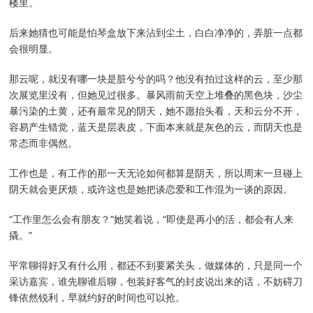
楼里。
后来她猜也可能是怕琴盒放下来沾到尘土，白白净净的，弄脏一点都
会很明显。
那云呢，就没有哪一块是脏兮兮的吗？他没有拍过这样的云，至少那
次展览里没有，但她见过很多。暴风雨前天空上堆叠的黑色块，沙尘
暴污染的土黄，还有最常见的阴天，她不愿抬头看，天和云分不开，
容易产生错觉，蓝天是层表皮，下面本来就是灰色的云，而阴天也是
常态而非偶然。
工作也是，有工作的那一天无论如何都算是阴天，所以周末一旦碰上
阴天就会更厌烦，或许这也是她把谈恋爱和工作混为一谈的原因。
“工作里怎么会有朋友？”她笑着说，“即使是再小的活，都会有人来
撬。”
平常聊得好又有什么用，都还不到要紧关头，做媒体的，只是同一个
采访嘉宾，谁先聊谁后聊，包装好客气的封皮说出来的话，不妨碍刀
锋依然锐利，早就约好的时间也可以抢。