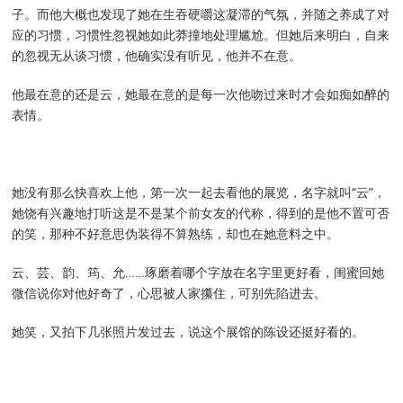
子。而他大概也发现了她在生吞硬嚼这凝滞的气氛，并随之养成了对
应的习惯，习惯性忽视她如此莽撞地处理尴尬。但她后来明白，自来
的忽视无从谈习惯，他确实没有听见，他并不在意。
他最在意的还是云，她最在意的是每一次他吻过来时才会如痴如醉的
表情。
她没有那么快喜欢上他，第一次一起去看他的展览，名字就叫“云”，
她饶有兴趣地打听这是不是某个前女友的代称，得到的是他不置可否
的笑，那种不好意思伪装得不算熟练，却也在她意料之中。
云、芸、韵、筠、允……琢磨着哪个字放在名字里更好看，闺蜜回她
微信说你对他好奇了，心思被人家攥住，可别先陷进去。
她笑，又拍下几张照片发过去，说这个展馆的陈设还挺好看的。