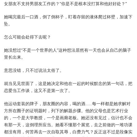
女朋友不支持男朋友工作的？“你是不是根本没打算和他好好处？”
她喝完最后一口酒，倒了倒杯子，盯着存留的液体爬过杯壁，加速下
坠。
怎么可能会处得下去呢？
她没想过“不是一个世界的人”这种想法居然有一天也会从自己的脑子
里长出来。
意思没错，只不过说法太俗了。
就当见见世面了，这是她决定和他在一起的时候默念的第一句话，把
恋爱当工作谈，这又不是第一次了。
他运动套装的牌子，朋友圈的内容，喝的酒……每一样都是她求解对
方所在圈子的证明题时，列下的解题步骤。他的父母也是艺术行业
的，一个是大学教授，一个是画廊老板。她还没有见过，估计也不会
有那一天，这倒理所应当。她看不懂那个展览，去之前做的一堆功课
都没有用，何苦再去一次自取其辱，白费力气？反正这不过是段像实