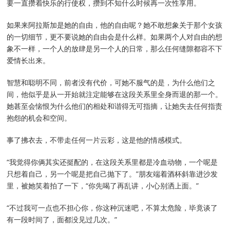
要一直攒着快乐的行使权，攒到不知什么时候再一次性享用。
如果来阿拉斯加是她的自由，他的自由呢？她不敢想象关于那个女孩
的一切细节，更不要说她的自由会是什么样。如果两个人对自由的想
象不一样，一个人的放肆是另一个人的日常，那么任何缝隙都容不下
爱情长出来。
智慧和聪明不同，前者没有代价，可她不服气的是，为什么他们之
间，他似乎是从一开始就注定能够在这段关系里全身而退的那一个。
她甚至会恼恨为什么他们的相处和谐得无可指摘，让她失去任何指责
抱怨的机会和空间。
事了拂衣去，不带走任何一片云彩，这是他的情感模式。
“我觉得你俩其实还挺配的，在这段关系里都是冷血动物，一个呢是
只想着自己，另一个呢是把自己抛下了。”朋友端着酒杯斜靠进沙发
里，被她笑着拍了一下，“你先喝了再乱讲，小心别洒上面。”
“不过我可一点也不担心你，你这种沉迷吧，不算太危险，毕竟谈了
有一段时间了，面都没见过几次。”