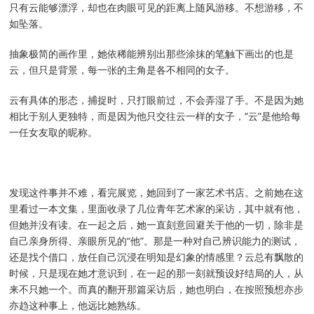
只有云能够漂浮，却也在肉眼可见的距离上随风游移。不想游移，不
如坠落。
抽象极简的画作里，她依稀能辨别出那些涂抹的笔触下画出的也是
云，但只是背景，每一张的主角是各不相同的女子。
云有具体的形态，捕捉时，只打眼前过，不会弄湿了手。不是因为她
相比于别人更独特，而是因为他只交往云一样的女子，“云”是他给每
一任女友取的昵称。
发现这件事并不难，看完展览，她回到了一家艺术书店。之前她在这
里看过一本文集，里面收录了几位青年艺术家的采访，其中就有他，
但她并没有读。在一起之后，她一直刻意回避关于他的一切，除非是
自己亲身所得、亲眼所见的“他”。那是一种对自己辨识能力的测试，
还是找个借口，放任自己沉浸在明知是幻象的情感里？云总有飘散的
时候，只是现在她才意识到，在一起的那一刻就预设好结局的人，从
来不只她一个。而真的翻开那篇采访后，她也明白，在按照预想亦步
亦趋这种事上，他远比她熟练。