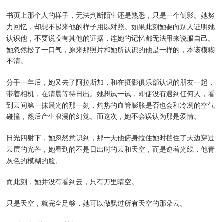
书页上那个人的样子，无法判断陌生还是熟悉，只是一个侧影。她努
力回忆，却想不起来他的样子用以对照。如果此刻她要向别人证明她
认识他，不要说没有其他的证据，连她的记忆都无法用来说服自己。
她忽然松了一口气，原来那照片和她所认识的他是一样的，本该模糊
不清。
分手一年后，她又去了阿拉斯加，和在摄影俱乐部认识的朋友一起，
带着相机，在清晨等待日出。她想试一试，即使没有遇到任何人，看
到云间第一抹晨光的那一刻，灼热的血管膨胀是否也会和冷冽的空气
碰撞，然后产生浪漫的幻觉。而这次，她不会误认为那是爱情。
日光四射下，她忽然意识到，那一天他俯身拉住她时挡住了天边穿过
云层的光芒，她看到的不是日出时的云和天空，而是逆着光线，他青
灰色的模糊的脸。
而此刻，她并没有看到云，只有万里晴空。
只是天空，就完全足够，她可以做飘过所有天空的那朵云。