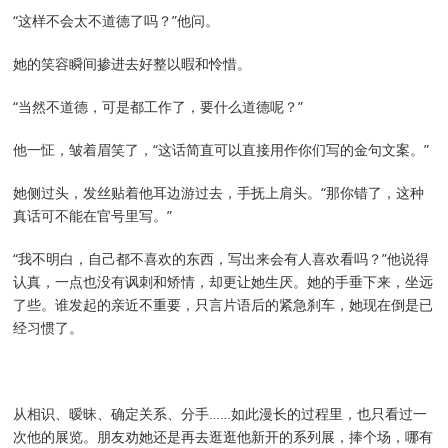
“这样不会太不道德了吗？”他问。
她的笑容瞬间掺进去好整以暇和怜惜。
“当然不道德，可是都工作了，要什么道德呢？”
他一怔，皱着眉笑了，“这话简直可以直接用作你们写的金句文案。”
她侧过头，发丝贴着他耳边游过去，手抚上肩头。“那你错了，这种
真话可不能在官号里写。”
“我不明白，自己都不喜欢的东西，写出来会有人喜欢看吗？”他说得
认真，一点也没有讽刺和矫情，却更让她生厌。她的手垂下来，坐远
了些。谁发起的亲近不重要，只言片语后的紧急刹车，她现在倒是已
经习惯了。
从相识、暧昧、确定关系、分手……如此漫长的过程里，也只看过一
次他的展览。朋友劝她还是再去逛逛他新开的系列展，捧个场，哪有