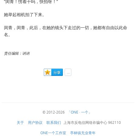
“闵青！愣着干吗，快拍呀！”
她举起相机拍了下来。
闵青，闵青，此后，在她的镜头下走过的一切，她都有自由以此命
名。
责任编辑：讷讷
© 2012-2026
「ONE · 一个」
关于
用户协议
联系我们
上海市反电信网络诈骗中心 962110
ONE一个工作室
亭林镇无业青年