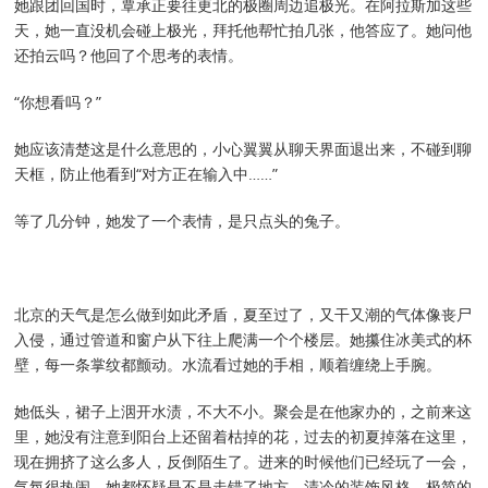
她跟团回国时，覃承正要往更北的极圈周边追极光。在阿拉斯加这些
天，她一直没机会碰上极光，拜托他帮忙拍几张，他答应了。她问他
还拍云吗？他回了个思考的表情。
“你想看吗？”
她应该清楚这是什么意思的，小心翼翼从聊天界面退出来，不碰到聊
天框，防止他看到“对方正在输入中……”
等了几分钟，她发了一个表情，是只点头的兔子。
北京的天气是怎么做到如此矛盾，夏至过了，又干又潮的气体像丧尸
入侵，通过管道和窗户从下往上爬满一个个楼层。她攥住冰美式的杯
壁，每一条掌纹都颤动。水流看过她的手相，顺着缠绕上手腕。
她低头，裙子上洇开水渍，不大不小。聚会是在他家办的，之前来这
里，她没有注意到阳台上还留着枯掉的花，过去的初夏掉落在这里，
现在拥挤了这么多人，反倒陌生了。进来的时候他们已经玩了一会，
气氛很热闹，她都怀疑是不是走错了地方，清冷的装饰风格，极简的