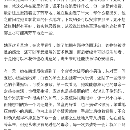
住，就这么待在家里的话，说不好会浪费掉什么，但一定是种浪费。
最后还是磨蹭着去了芳草地，她在里面逛了半天，却什么都没买。他
之前问过她喜欢北京的什么地方，下次约会可以安排在那里，她不想
被摸到所有喜好，着实算忍得住，从没说过她甚至现在租的这处房子
都是尽可能离芳草地近一些。
她喜欢芳草地，在这里逛街，除了能拥有那种华丽迷幻、购物欲被满
足的感觉，还可以享受逛展的艺术氛围，而后者经常可以抵消前者，
于是她可以不花钱也心满意足，走出来时还能快乐得心安理得。
有一天，她在商场后街遇到了一个背着大提琴的小男孩，从对面一间
五层小楼里走出来，白色的琴盒上面挂着一只玩偶，还贴了一些淡绿
色的卡通贴纸，可爱又雅致。第一次看见，她就能想象到他的母亲一
定很会生活，也很爱生活。应该也是很美丽的吧，都说儿子像妈妈，
这个男孩有一种很柔和的帅气，头发梳得很顺很乖，像一只小白羊，
但她想到的第一个词还是美。琴盒再好看，也不妨碍它很沉，笨重地
压住瘦小的肩膀。他向上曲起小臂紧贴住，手越过肩拽着背带，不会
用劲又倔得不愿意放下歇一会，就那么生硬地又背又拽着，站在路边
等车来。但她从来没有见过他的母亲，每一次男孩等一会儿就又回到