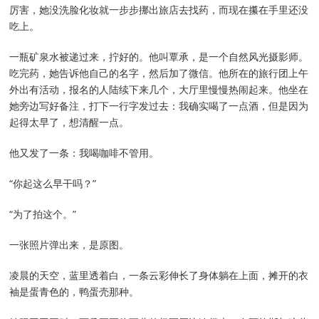
厉害，她没洗脸化妆就一步步挪出旅店去找药，而现在攥在手里还没
吃上。
一瓶矿泉水被递过来，拧好的。他叫覃承，是一个自然风光摄影师。
吃完药，她告诉他自己的名字，然后加了微信。他所在的旅行团上午
外出有活动，报名的人陆续下来几个，大厅里慢慢热闹起来。他坐在
她旁边写好备注，打下一行字发过去：我确实喝了一点酒，但是因为
起得太早了，想清醒一点。
他又发了一条：我喝咖啡不管用。
“你起这么早干吗？”
“为了拍这个。”
一张照片弹出来，是原图。
凌晨的天空，蓝里透着白，一条云彩伸长了身体躺在上面，摊开的衣
袖是蛋青色的，鸭蛋壳那种。