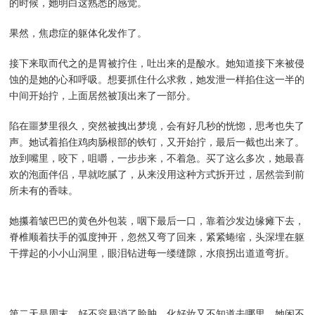
的时候，她明白这熟悉的感觉。
果然，焦虑症的躯体化发作了。
接下来取而代之的是胃被拧住，吐出来的是酸水。她知道接下来被侵
蚀的是她的心和呼吸。想要抓住什么求救，她发泄一样掐住这一半的
中间开始拧，上面居然被顶出来了一部分。
陷在噩梦里很久，突然被拽出梦境，会有好几秒的恍惚，思考也失了
声。她试着掐住鸡肉肠根部的铁钉，又开始拧，最后一截也出来了。
放到嘴里，咬下，咀嚼，一步步来，不着急。买了这么多次，她最喜
欢的泡面伴侣，早就吃腻了，从来没用这种方式拆开过，居然尝到前
所未有的香味。
她攥着皱巴巴的黄色外包装，咽下最后一口，靠着沙发边缘瘫下去，
脊椎顺着扶手的弧度抻开，忽然又弯了回来，紧紧蜷缩，头深埋在躯
干撑起的小小山洞里，眼泪钻进每一缕缝隙，水痕拐出道道弯折。
第二天是周末，好不容易消了脸肿，化好妆又不知道去哪里，她闲不