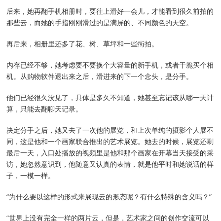
后来，她再翻手机相册时，要往上滑好一会儿，才能看到很久前拍的
那些云，而她的手指刚刚滑过的是满屏的、不同颜色的天空。
再后来，相册里还多了花、树、草坪和一些街拍。
内存已经不够，她考虑要不要换个大容量的新手机，或者干脆买个相
机。从购物软件退出来之后，滑进来的下一个念头，是分手。
他们已经很久没见了，具体是多久不知道，她甚至忘记该从哪一天计
算，只能去翻聊天记录。
决定分手之后，她又去了一次他的展览，和上次单纯的摄影个人展不
同，这是他和一个画家联合推出的艺术展览。她去的时候，展览还剩
最后一天，入口处播放的视频里是他和那个画家在开幕当天接受的采
访，她忽然意识到，他随意又认真的表情，就是他平时和她说话的样
子，一模一样。
“为什么要以这样的形式来展现云的形态呢？有什么特殊的含义吗？”
“世界上没有完全一样的两片云，但是，艺术家之间的创作交流可以