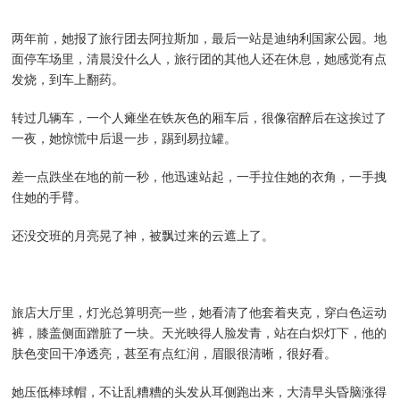
两年前，她报了旅行团去阿拉斯加，最后一站是迪纳利国家公园。地
面停车场里，清晨没什么人，旅行团的其他人还在休息，她感觉有点
发烧，到车上翻药。
转过几辆车，一个人瘫坐在铁灰色的厢车后，很像宿醉后在这挨过了
一夜，她惊慌中后退一步，踢到易拉罐。
差一点跌坐在地的前一秒，他迅速站起，一手拉住她的衣角，一手拽
住她的手臂。
还没交班的月亮晃了神，被飘过来的云遮上了。
旅店大厅里，灯光总算明亮一些，她看清了他套着夹克，穿白色运动
裤，膝盖侧面蹭脏了一块。天光映得人脸发青，站在白炽灯下，他的
肤色变回干净透亮，甚至有点红润，眉眼很清晰，很好看。
她压低棒球帽，不让乱糟糟的头发从耳侧跑出来，大清早头昏脑涨得