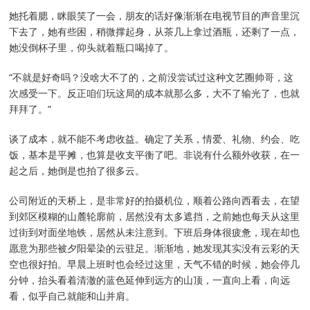
她托着腮，眯眼笑了一会，朋友的话好像渐渐在电视节目的声音里沉
下去了，她有些困，稍微撑起身，从茶几上拿过酒瓶，还剩了一点，
她没倒杯子里，仰头就着瓶口喝掉了。
“不就是好奇吗？没啥大不了的，之前没尝试过这种文艺圈帅哥，这
次感受一下。反正咱们玩这局的成本就那么多，大不了输光了，也就
拜拜了。”
谈了成本，就不能不考虑收益。确定了关系，情爱、礼物、约会、吃
饭，基本是平摊，也算是收支平衡了吧。非说有什么额外收获，在一
起之后，她倒是也拍了很多云。
公司附近的天桥上，是非常好的拍摄机位，顺着公路向西看去，在望
到郊区模糊的山麓轮廓前，居然没有太多遮挡，之前她也每天从这里
过街到对面坐地铁，居然从未注意到。下班后身体很疲惫，现在却也
愿意为那些被夕阳晕染的云驻足。渐渐地，她发现其实没有云彩的天
空也很好拍。早晨上班时也会经过这里，天气不错的时候，她会停几
分钟，抬头看着清澈的蓝色延伸到远方的山顶，一直向上看，向远
看，似乎自己就能和山并肩。