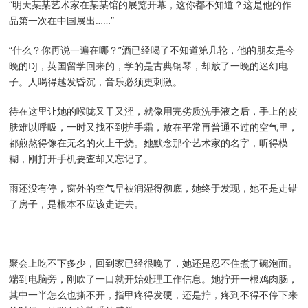
“明天某某艺术家在某某馆的展览开幕，这你都不知道？这是他的作
品第一次在中国展出……”
“什么？你再说一遍在哪？”酒已经喝了不知道第几轮，他的朋友是今
晚的DJ，英国留学回来的，学的是古典钢琴，却放了一晚的迷幻电
子。人喝得越发昏沉，音乐必须更刺激。
待在这里让她的喉咙又干又涩，就像用完劣质洗手液之后，手上的皮
肤难以呼吸，一时又找不到护手霜，放在平常再普通不过的空气里，
都煎熬得像在无名的火上干烧。她默念那个艺术家的名字，听得模
糊，刚打开手机要查却又忘记了。
雨还没有停，窗外的空气早被润湿得彻底，她终于发现，她不是走错
了房子，是根本不应该走进去。
聚会上吃不下多少，回到家已经很晚了，她还是忍不住煮了碗泡面。
端到电脑旁，刚吹了一口就开始处理工作信息。她拧开一根鸡肉肠，
其中一半怎么也撕不开，指甲疼得发硬，还是拧，疼到不得不停下来