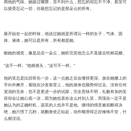
闻他的气味。她舔过嘴唇，尝不到什么，想忘的却忘不干净。甚至可
以接受忘记一切，但最想忘记的是那朵云的所有。
最开始在一起的时候，他说过她就是所谓云一样的女子，气体、固
体、液体，她可以是所有，所有都是她。
吻她的感觉，像是品尝一朵云，她听完笑他怎么不直接去吃棉花糖。
“这不一样。”他摇摇头，“这可不一样。”
他的笑总是比回答先一步，这一点她之后会懂得更深。放在她腰上的
手向外摊开，着陆在沙发靠背上，他的身体也顺势仰过去。没有任何
宠溺的无奈，也不是更进一步的试探，完全意味不明，礼貌有加的笑
容却会让她心底一凉，因为她也喜欢这么对别人笑，而现在一定不是
她认为的正确时机，该笑的人也并不是他。缠绵的情意被掐断得决
绝，她只愣了几秒，就翻身坐正站起，动作顺滑得正好掩饰不安，什
么都没说。