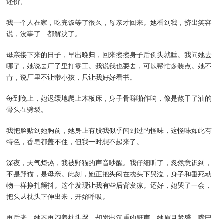
还价。
我一个人在家，吃完饭等了很久，母亲才回来。她看到我，挤出笑容
说，没事了，都解决了。
母亲接下来的日子，早出晚归，回来擦擦身子后倒头就睡。我问她去
哪了，她说去厂子里打零工。我说我也要去，可以帮忙多装点。她不
肯，说厂里不让带小孩，只让我好好看书。
每到晚上，她迟缓地爬上木板床，身子骨噼啪作响，像是熬干了油的
骨头在劈裂。
我把脸贴到她胸前，她身上有股我似乎闻到过的怪味，这怪味如此有
特色，香皂都盖不住，但我一时想不起来了。
深夜，天气烦热，我被野猫的声音吵醒。我仔细听了，忽然意识到，
不是野猫，是母亲。此刻，她正把头闷在枕头下哭泣，身子和垂死动
物一样挣扎颤抖。这个发现让我有些后背发凉。还好，她哭了一会，
把头从枕头下伸出来，开始呼吸。
再后来，她不再闷着枕头哭，却发出沉重的鼾声。她眉目紧蹙，嘴巴