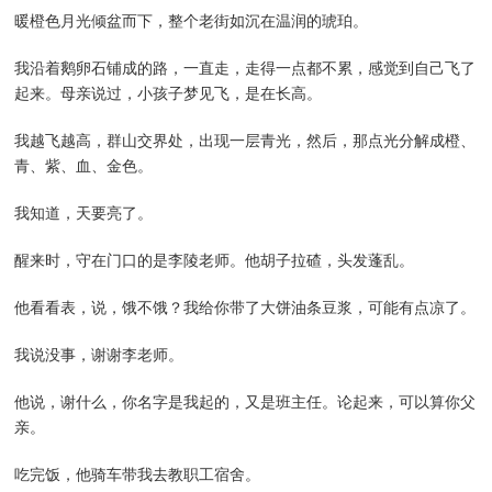
暖橙色月光倾盆而下，整个老街如沉在温润的琥珀。
我沿着鹅卵石铺成的路，一直走，走得一点都不累，感觉到自己飞了
起来。母亲说过，小孩子梦见飞，是在长高。
我越飞越高，群山交界处，出现一层青光，然后，那点光分解成橙、
青、紫、血、金色。
我知道，天要亮了。
醒来时，守在门口的是李陵老师。他胡子拉碴，头发蓬乱。
他看看表，说，饿不饿？我给你带了大饼油条豆浆，可能有点凉了。
我说没事，谢谢李老师。
他说，谢什么，你名字是我起的，又是班主任。论起来，可以算你父
亲。
吃完饭，他骑车带我去教职工宿舍。