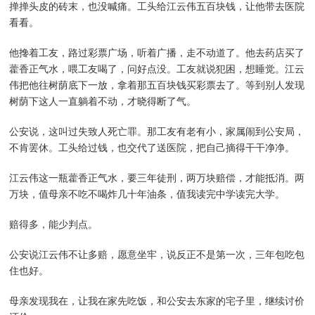
掸掸头皮的砖末，也没喊痛。工头给江云伟五百块钱，让他带去医院
看看。
他搀着工友，路过彩票广场，听着广播，走不动道了。他去药店买了
藿香正气水，喂工友喝了，问好点没。工友就说犯困，想睡觉。江云
伟把他往树荫底下一放，拿着那五百块钱买彩票去了。等到别人发现
树荫下这人一直躺着不动，才晓得断了气。
公安说，这叫过失致人死亡罪。那工友有老有小，家属闹到公安局，
不肯罢休。工头给过钱，也交代了送医院，把自己摘得干干净净。
江云伟这一瓶藿香正气水，要三年徒刑，两万块赔偿，才能抵消。两
万块，值母亲不吃不喝炸几十年油条，值我读完中学读完大学。
赔得多，能少判点。
公安说江云伟不让多赔，愿意坐牢，说反正不是第一次，三年包吃包
住也好。
母亲发现我在，让我在家先吃饭，和公安去东家的宅子里，继续讨价