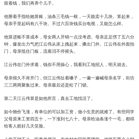
留着钱，我们再养个儿子。
他掰着手指给她算账，油条三毛钱一根，一天能卖十几块。算起来，
母亲手里起码有八千块。不过六百块钱买台电视，又能怎么样。
他算进账不算成本，母女两人开销一点没考虑。母亲足足愣了五六分
钟，爆发出力气把江云伟从床上拽起来，搡出门外。江云伟在外面拍
门，母亲抵住门板，流着泪不停摇头。
江云伟在门外求着，钱你不用操心，我看到工地招人，明天就去。
母亲很久不肯开门，但江云伟扯着嗓子，一遍一遍喊母亲名字，街坊
三三两两聚集过来。母亲最后还是松了门锁。
第二天江云伟算是如他所言，真去工地找活了。
如今物价飞涨，有单位的可以加工资，做小生意的就难了。有些同学
父母原来工资四五十，一下涨到七八十。母亲给油条涨个一毛，都得
给客人赔好几天笑脸。