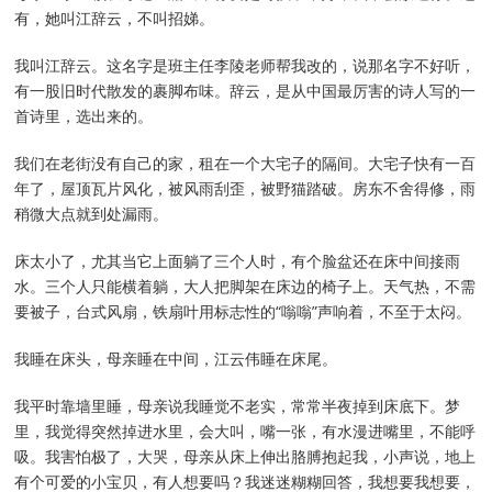
有，她叫江辞云，不叫招娣。
我叫江辞云。这名字是班主任李陵老师帮我改的，说那名字不好听，
有一股旧时代散发的裹脚布味。辞云，是从中国最厉害的诗人写的一
首诗里，选出来的。
我们在老街没有自己的家，租在一个大宅子的隔间。大宅子快有一百
年了，屋顶瓦片风化，被风雨刮歪，被野猫踏破。房东不舍得修，雨
稍微大点就到处漏雨。
床太小了，尤其当它上面躺了三个人时，有个脸盆还在床中间接雨
水。三个人只能横着躺，大人把脚架在床边的椅子上。天气热，不需
要被子，台式风扇，铁扇叶用标志性的“嗡嗡”声响着，不至于太闷。
我睡在床头，母亲睡在中间，江云伟睡在床尾。
我平时靠墙里睡，母亲说我睡觉不老实，常常半夜掉到床底下。梦
里，我觉得突然掉进水里，会大叫，嘴一张，有水漫进嘴里，不能呼
吸。我害怕极了，大哭，母亲从床上伸出胳膊抱起我，小声说，地上
有个可爱的小宝贝，有人想要吗？我迷迷糊糊回答，我想要我想要，