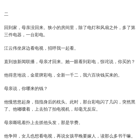
二
回到家，母亲没回来。狭小的房间里，除了电灯和风扇之外，多了第
三件电器，一台彩电。
江云伟坐床边看电视，招呼我一起看。
直到放新闻联播，母亲才回来。她一眼看到彩电，惊诧说，你买的？
他得意地说，金星牌彩电，全新一千二，我六百块钱买来的。
母亲说，你哪来的钱？
他慢悠悠起身，指指身后的枕头。此时，那台彩电闪了几闪，突然黑
了。他嘟囔着，上去拍了拍电视机，却毫无反应。
母亲嘶吼着扑上去抓他头发，那是学费。
他争辩，女儿也想看电视，再说女孩早晚要嫁人，读那么多书干嘛。