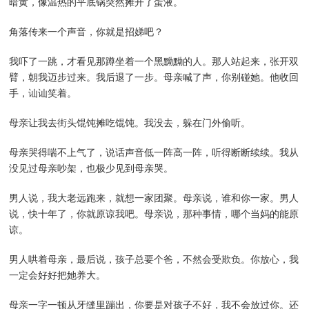
暗黄，像温热的平底锅突然摊开了蛋液。
角落传来一个声音，你就是招娣吧？
我吓了一跳，才看见那蹲坐着一个黑黝黝的人。那人站起来，张开双
臂，朝我迈步过来。我后退了一步。母亲喊了声，你别碰她。他收回
手，讪讪笑着。
母亲让我去街头馄饨摊吃馄饨。我没去，躲在门外偷听。
母亲哭得喘不上气了，说话声音低一阵高一阵，听得断断续续。我从
没见过母亲吵架，也极少见到母亲哭。
男人说，我大老远跑来，就想一家团聚。母亲说，谁和你一家。男人
说，快十年了，你就原谅我吧。母亲说，那种事情，哪个当妈的能原
谅。
男人哄着母亲，最后说，孩子总要个爸，不然会受欺负。你放心，我
一定会好好把她养大。
母亲一字一顿从牙缝里蹦出，你要是对孩子不好，我不会放过你。还