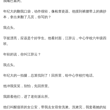
我嘴巴紧闭。
年纪大的翻我口袋，动作很轻，像检查瓷器。他摸到裤腰带上的摘抄
本，拿出来翻了几页，你写的？
我点头。
字挺漂亮，应该是个好学生。他看封面，江辞云，中心学校六年级四
班。
年轻的说，你叫江辞云？
我点头。
年纪大的一拍腿，总算找到了！回所里，给中心学校打电话。
他冲我笑笑，别怕，先回所里。
我跟着他们，进了老街派出所。
他们叫醒值班的女公安，带我去女宿舍洗漱。洗漱完，我套着她的短