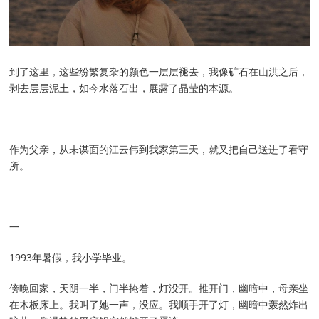
到了这里，这些纷繁复杂的颜色一层层褪去，我像矿石在山洪之后，
剥去层层泥土，如今水落石出，展露了晶莹的本源。
作为父亲，从未谋面的江云伟到我家第三天，就又把自己送进了看守
所。
一
1993年暑假，我小学毕业。
傍晚回家，天阴一半，门半掩着，灯没开。推开门，幽暗中，母亲坐
在木板床上。我叫了她一声，没应。我顺手开了灯，幽暗中轰然炸出