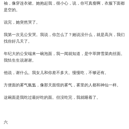
袖，像穿连衣裙。她抱起我，很小心，说，你可真瘦啊，衣服下面都
是空的。
说完，她突然哭了。
我第一次见公安哭。我说，你怎么了？她说没什么，就是高兴，我们
找你好几天了。
年纪大的公安端来一碗泡面，我一闻就知道，是中萃牌雪菜肉丝面。
我怯生生说谢谢。
他说，谢什么。我女儿和你差不多大。慢慢吃，不够还有。
方便面的雾气氤氲，像那天面馆的雾气，雾里的人都和神仙一样。
这碗面是我吃过最好吃的面。但没吃完，我就睡着了。
六