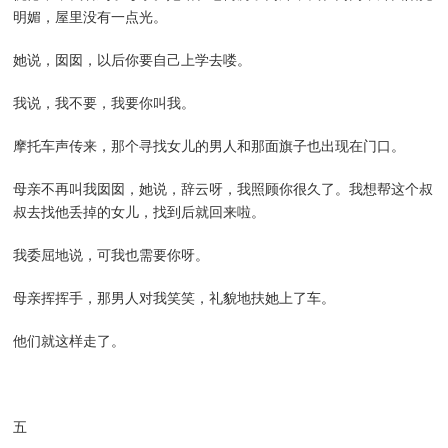
明媚，屋里没有一点光。
她说，囡囡，以后你要自己上学去喽。
我说，我不要，我要你叫我。
摩托车声传来，那个寻找女儿的男人和那面旗子也出现在门口。
母亲不再叫我囡囡，她说，辞云呀，我照顾你很久了。我想帮这个叔
叔去找他丢掉的女儿，找到后就回来啦。
我委屈地说，可我也需要你呀。
母亲挥挥手，那男人对我笑笑，礼貌地扶她上了车。
他们就这样走了。
五