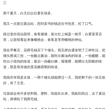
三
那个夏天，白天比以往要长很多。
我又一次路过废品站，想到卖书的钱还在书包里，松了口气。
路过老街佰仙面馆，食客攘攘，柴火灶上锅盖一掀开，白雾笼罩店
里，让面馆看起来像蟠桃会，食客是享用蟠桃的神仙。
我在早餐店，花两毛钱买了个馒头。我无师自通发明了三种吃法，把
馒头掰成三份，一份蘸点酱油，能吃出酱油肉的味道，一份蘸醋，能
吃出小馄饨的味道；最后一份蘸白糖，慢慢嚼，能嚼出太阳般的味
道，那是母亲做的蛋花糖霜粥的味道。
我很庆幸我是女孩，一两个馒头就能撑过一天。我把剩下的一块五收
好，有了主意。
垃圾箱会有许多饮料瓶、塑料、纸箱长出来。我捡到四点，去了废品
站，师傅给了我两毛钱。