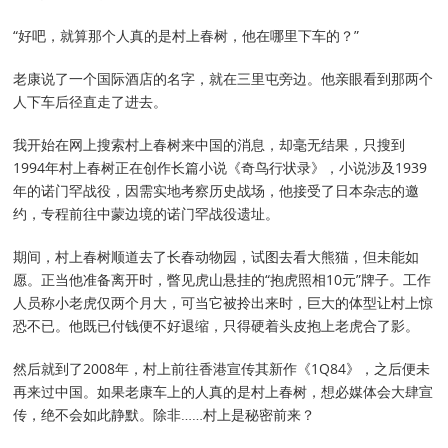
“好吧，就算那个人真的是村上春树，他在哪里下车的？”
老康说了一个国际酒店的名字，就在三里屯旁边。他亲眼看到那两个
人下车后径直走了进去。
我开始在网上搜索村上春树来中国的消息，却毫无结果，只搜到
1994年村上春树正在创作长篇小说《奇鸟行状录》，小说涉及1939
年的诺门罕战役，因需实地考察历史战场，他接受了日本杂志的邀
约，专程前往中蒙边境的诺门罕战役遗址。
期间，村上春树顺道去了长春动物园，试图去看大熊猫，但未能如
愿。正当他准备离开时，瞥见虎山悬挂的“抱虎照相10元”牌子。工作
人员称小老虎仅两个月大，可当它被拎出来时，巨大的体型让村上惊
恐不已。他既已付钱便不好退缩，只得硬着头皮抱上老虎合了影。
然后就到了2008年，村上前往香港宣传其新作《1Q84》，之后便未
再来过中国。如果老康车上的人真的是村上春树，想必媒体会大肆宣
传，绝不会如此静默。除非……村上是秘密前来？