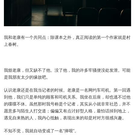
我和老康有一个共同点：除课本之外，真正阅读的第一个作家就是村
上春树。
我烦老康，但又缺不了他。没了他，我的许多牢骚便没处发泄。可能
是我朋友太少的缘故吧。
认识老康还是在我当记者的时候。老康是一名网约车司机。第一回遇
到他，我们只是单纯的顾客和司机关系。我坐在后座，却也逃不过他
的喋喋不休。虽然那时我号称是个记者，其实从小就非常社恐，并不
愿意多与陌生人打交道；偏偏又有点讨好型人格，最怕话掉到地上，
遇见自来熟的人，我内心抵触，表现出来的却是对对方很感兴趣。
不知不觉，我就自动变成了一名“捧哏”。