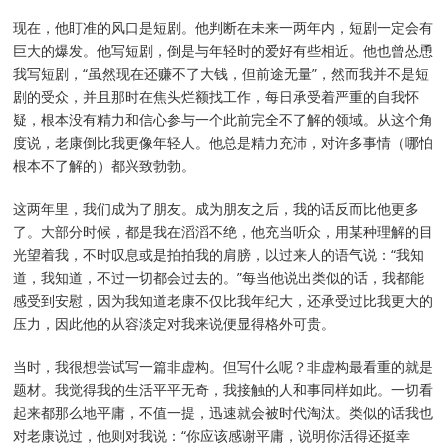
现在，他盯准的风口是短剧。他判断在未来一两年内，短剧一定会有
巨大的爆发。他写短剧，倒是与年轻时的爱好有些相近。他也曾怂恿
我写短剧，“虽然现在还赚不了大钱，但前途无量”，然而我并不是短
剧的受众，并且那时在焦头烂额找工作，每日承受着严重的自我怀
疑，根本没有精力和信心参与一个此前完全不了解的领域。从这个角
度说，老康倒比我更像年轻人。他总是精力充沛，对许多事情（哪怕
根本不了解的）都兴致勃勃。
这两年里，我们成为了朋友。成为朋友之后，我的话反而比他更多
了。大部分时候，都是我在滔滔不绝，他充当听众，用某种理解的目
光望着我，不时叹息或是拍拍我的肩膀，以过来人的语气说：“我知
道，我知道，不过一切都会过去的。”每当他说出类似的话，我都能
感受到安慰，因为我知道老康不仅比我年纪大，还承受过比我更大的
压力，因此他的从容淡定对我来说便显得格外可贵。
当时，我很想尝试写一篇非虚构。但写什么呢？非虚构最看重的就是
题材。我觉得我的生活平平无奇，我接触的人和事同样如此。一切看
起来都那么地平庸，不值一提，迅速就会被时代淘汰。类似的话我也
对老康说过，他则对我说：“你应该感谢平庸，说明你活得还挺幸