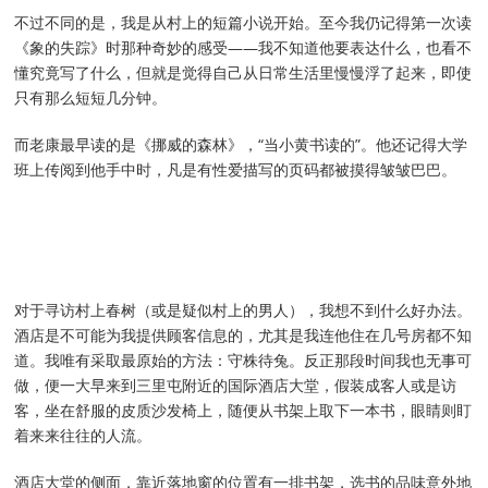
不过不同的是，我是从村上的短篇小说开始。至今我仍记得第一次读
《象的失踪》时那种奇妙的感受——我不知道他要表达什么，也看不
懂究竟写了什么，但就是觉得自己从日常生活里慢慢浮了起来，即使
只有那么短短几分钟。
而老康最早读的是《挪威的森林》，“当小黄书读的”。他还记得大学
班上传阅到他手中时，凡是有性爱描写的页码都被摸得皱皱巴巴。
对于寻访村上春树（或是疑似村上的男人），我想不到什么好办法。
酒店是不可能为我提供顾客信息的，尤其是我连他住在几号房都不知
道。我唯有采取最原始的方法：守株待兔。反正那段时间我也无事可
做，便一大早来到三里屯附近的国际酒店大堂，假装成客人或是访
客，坐在舒服的皮质沙发椅上，随便从书架上取下一本书，眼睛则盯
着来来往往的人流。
酒店大堂的侧面，靠近落地窗的位置有一排书架，选书的品味意外地