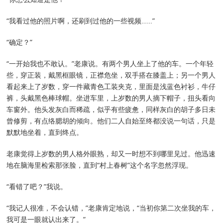
“我看过他的照片啊，还刷到过他的一些视频……”
“确定？”
“一开始我也不敢认。”老康说。有两个男人坐上了他的车。一个年轻
些，穿正装，戴黑框眼镜，正襟危坐，双手搭在膝盖上；另一个男人
看起来上了岁数，穿一件藏青色工装夹克，里面是浅蓝色衬衫，牛仔
裤，头戴黑色棒球帽。坐进车里，上岁数的男人摘下帽子，扭头看向
车窗外。他头发灰白而稀疏，似乎有些疲惫，同样灰白的胡子多日未
曾修剪，有点络腮胡的倾向。他们二人自始至终都没说一句话，只是
默默地坐着，直到终点。
老康觉得上岁数的男人格外眼熟，却又一时想不到哪里见过。他迅速
地在脑海里检索那张脸，直到“村上春树”这个名字忽然浮现。
“看错了吧？”我说。
“我记人很准，不会认错，”老康肯定地说，“当初你第二次坐我的车，
我可是一眼就认出来了。”