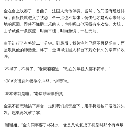
金在台上吹奏了一首曲子，法国人为他伴奏。当然，他们没有经过排
练，但很快就进入了状态。金一点也不紧张，仿佛他才是观众来到此
地的原因。即使不懂爵士乐的人，也能听出他玩得有多欢快、大胆，
曲子就像一条溪流，时而平缓，时而激愤，一往无前。
曲子进行了有将近二十分钟。到最后，我关注的已经不再是乐曲，而
是敬佩他的肺活量。终了，金博得法国人和台下观众长久的掌声和欢
呼。
“不得了，不得了。”老康喃喃道，“现在的年轻人都不简单。”
“你说这话真的很像个老登。”赵栗说。
“我本来就是嘛。”老康腆着脸赔笑。
金毫不留恋地跳下舞台，走到我们桌旁坐下，用手捋着被汗浸湿的头
发。赵栗再次鼓了掌。
“谢谢姐。”金向同事要了杯冰水，像是又恢复成了初见时那个有点叛