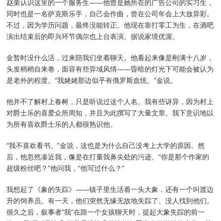
赵栗认识这里的一个服务生——他曾是她所在的广告公司的实习生，
同时也是一名萨克斯乐手，自己会作曲，曾在公司年会上大放异彩。
不过，因为学历问题，最终没能转正。他现在靠打零工为生，在酒吧
演出结束后的即兴环节偶尔也上台表演。据说家境优渥。
金暂时没什么活，过来陪我们坐着聊天。他看起来像是刚满十八岁，
头发稍稍自来卷，面容有些异域风情——昏暗的灯光下可能会被认为
是老外的程度。“我姥姥那边似乎有俄罗斯血统。”金说。
他并不了解村上春树，只是听说过这个人名。我有些讶异，因为村上
对爵士乐的喜爱众所周知，并且为此撰写了大量文章。我下意识地以
为所有喜欢爵士乐的人都很熟识他。
“我不喜欢看书。”金说，这也是为什么自己没考上大学的原因。然
后，他忽然凑近我，像是在打量我鼻尖处的污迹。“你是那个作家的
超级粉丝吧？”他问我，“他写过什么？”
我想起了《象的失踪》——镇子里生活着一头大象，还有一个叫渡边
升的饲养员。有一天，他们突然无缘无故地失踪了。没人找到他们。
很久之后，叙事者“我”在跟一个女孩聊天时，提起大象失踪的前一