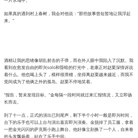
一片水域中。
如果真的遇到村上春树，我会对他说：“那些故事曾短暂地让我浮起
来。”
酒精让我的思绪像胡乱射击的子弹，而在外人眼中我陷入了沉默。我
看到在愈发自由的即兴solo和昏暗的灯光中，老康正对赵栗深情诉说
着什么。他也喝上头了，模样很滑稽，坐得离赵栗越来越近，而我不
觉间成为了他俩之外的孤岛。赵栗不停地笑着。
“报告，暂未发现目标。”金每隔一段时间就过来汇报情况，又立即扬
长而去。
到了十一点，正式的演出已到尾声，剩下半个小时一般是即兴时间，
台下的乐手也可以上台与演出嘉宾即兴演奏。金脱掉了员工服，拿着
一把金光闪闪的萨克斯小跑上舞台。他好像立刻换了一个人，自来卷
的头发飘扬着，站在了乐手中间。