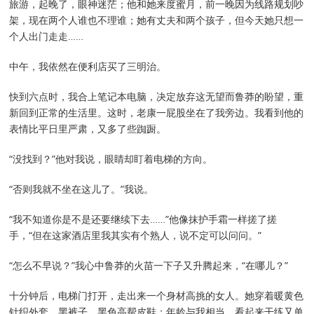
旅游，起晚了，眼神迷茫；他和她来度蜜月，前一晚因为线路规划吵
架，现在两个人谁也不理谁；她有丈夫和两个孩子，但今天她只想一
个人出门走走……
中午，我依然在便利店买了三明治。
快到六点时，我合上笔记本电脑，决定放弃这无望而鲁莽的盼望，重
新回到正常的生活里。这时，老康一屁股坐在了我旁边。我看到他的
表情比平日里严肃，又多了些踟蹰。
“没找到？”他对我说，眼睛却盯着电梯的方向。
“否则我就不坐在这儿了。”我说。
“我不知道你是不是还要继续下去……”他像抹护手霜一样搓了搓
手，“但在这家酒店里我其实有个熟人，说不定可以问问。”
“怎么不早说？”我心中鲁莽的火苗一下子又升腾起来，“在哪儿？”
十分钟后，电梯门打开，走出来一个身材高挑的女人。她穿着暖黄色
针织外套，黑裤子，黑色高帮皮鞋；年龄与我相当，看起来干练又单