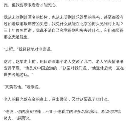
跑。但我要亲眼看看才能死心。
我从未收到过匿名的松树，也从未听到过乐器里的嗡鸣，甚至都没有
过如老康那般痛苦的失恋，我凭什么就能在北京的街头见到村上呢？
三十年倏忽而逝，我说不清自己究竟得到和失去过什么，它们都显得
那么无足轻重。
“走吧。”我轻轻地对老康说。
这时，赵栗走上前，用日语跟那个老人交谈了几句。老人的表情渐渐
变得平缓。“他是来中国旅游的，”赵栗对我们说，“他退休后就一直在
世界各地游玩。”
“真羡慕他。”老康说。
老人的目光落在金的身上，露出微笑，又对赵栗说了些什么。
“他说，你的演奏很棒，不亚于他看过的许多名家演出。希望你继续
努力。”赵栗说。