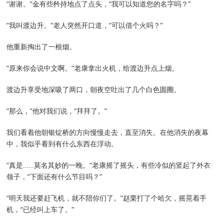
“谢谢。”金有些矜持地点了点头，“我可以知道您的名字吗？”
“我叫渡边升。”老人突然开口道，“可以借个火吗？”
他重新掏出了一根烟。
“原来你会说中文啊。”老康拿出火机，给渡边升点上烟。
渡边升享受地深吸了两口，朝夜空吐出了几个白色圆圈。
“那么，”他对我们说，“拜拜了。”
我们看着他朝银锭桥的方向慢慢走去，直至消失。在他消失的夜幕
中，我似乎看到有什么东西在浮动。
“真是……莫名其妙的一晚。”老康摇了摇头，有些冷似的竖起了外衣
领子，“下面还有什么节目吗？”
“明天我还要赶飞机，就不陪你们了。”赵栗打了个哈欠，摇晃着手
机，“已经叫上车了。”