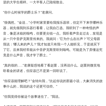
逆的大学生模样。一大半客人已陆续散去。
“你什么时候学的爵士乐？”老康问。
“很偶然。”金说，“小学时家里要给我报乐器班，但定不下来学哪种乐
器，就先领我到乐器行看看，让我自己选。我听到了一种奇怪的声
音，像是冰箱的嗡鸣，但要更尖锐一点。我听着声音走过去，发现是
从一只中音萨克斯里传来的。我就问：‘它为什么在出声？’可父母跟
我说：‘哪儿来的声儿？’我才知道只有我一个人能听见，于是就买下
了它。后来我经常能从中音萨克斯里听到嗡鸣。可能是为了弄懂这究
竟是什么声音，我才学了爵士。”
“真的假的……”老康疑惑地看了看赵栗，没再说什么。赵栗则微笑地
听着金的讲述，但应该已不是第一回听说了。
“你应该能理解吧？”金转向我，“比起你说的那篇小说，大象消失的故
事什么的，我说的这个还更可信些。”
“但我觉得你被这个故事迷住了。”我说。