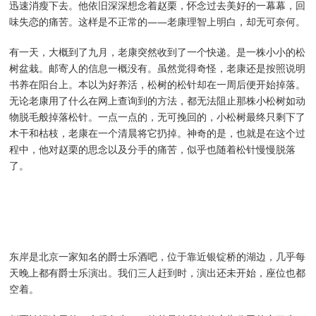
迅速消瘦下去。他依旧深深想念着赵栗，怀念过去美好的一幕幕，回
味失恋的痛苦。这样是不正常的——老康理智上明白，却无可奈何。
有一天，大概到了九月，老康突然收到了一个快递。是一株小小的松
树盆栽。邮寄人的信息一概没有。虽然觉得奇怪，老康还是按照说明
书养在阳台上。本以为好养活，松树的松针却在一周后便开始掉落。
无论老康用了什么在网上查询到的方法，都无法阻止那株小松树如动
物脱毛般掉落松针。一点一点的，无可挽回的，小松树最终只剩下了
木干和枯枝，老康在一个清晨将它扔掉。神奇的是，也就是在这个过
程中，他对赵栗的思念以及分手的痛苦，似乎也随着松针慢慢脱落
了。
东岸是北京一家知名的爵士乐酒吧，位于靠近银锭桥的湖边，几乎每
天晚上都有爵士乐演出。我们三人赶到时，演出还未开始，座位也都
空着。