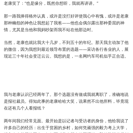
老康笑了：“也是缘分，既然你想听，我就再讲讲。”
那一路我捧得格外认真，或许是没打好评使我心中有愧，或许是老康
那种幽怨的神色让我想起了我爸——他也会偶尔露出那种委屈的神
情，尤其是当他和我妈吵架而我不站在他那边时。
当然，老康也就比我大十几岁，不到五十的年纪。那天我主动加了他
的微信，因为我想到最近领导布置的选题——采访各行各业的人，展
现近三十年社会变迁云云。我想的是，一名网约车司机似乎正合适。
我与老康认识已经两年了。那个选题没有做成我就离职了，准确地说
是报社裁员。得知此事的老康哈哈大笑，说果然不出他所料，毕竟现
在还有几个人看报纸？
两年间我们经常见面。最开始是以记者与受访者的身份，他给我说了
许多自己的经历：出生于贫困的乡村，如何凭顽强的毅力考上大学，