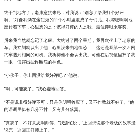
终于到地方了，老康意犹未尽，对我说：“别忘了给我打个好评
啊。”好像我俩在这短短的半个小时里混成了哥们儿。我嗯嗯啊啊地
应付着下车，心里想的是：该得好评的人是我。最佳捧哏乘客奖。
后来我当然就忘记了老康。大约过了两个星期，我再次坐上了老康的
车。我立刻就认出了他，心里没来由地惶恐——这还是我第一次叫网
约车遇到相同的司机。我祈祷他不会认出我。可他在后视镜里扫了我
一眼，便露出些许幽怨的神色。
“小伙子，你上回没给我好评吧？”他说。
“啊，可能忘了。”我心虚地回答。
“不是说非得好评不可，只是你明明答应了，又不作数就不好了。”他
的语调里似有几分不甘，又有几分落寞。
“真忘了，不好意思啊师傅。”我连忙说，“上回您说那个老板的故事没
说完，这回正好接上了。”