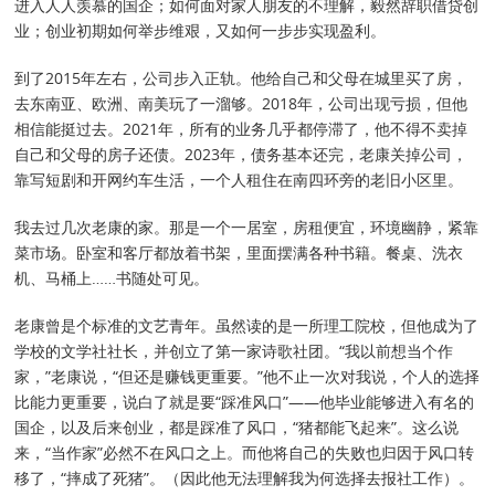
进入人人羡慕的国企；如何面对家人朋友的不理解，毅然辞职借贷创
业；创业初期如何举步维艰，又如何一步步实现盈利。
到了2015年左右，公司步入正轨。他给自己和父母在城里买了房，
去东南亚、欧洲、南美玩了一溜够。2018年，公司出现亏损，但他
相信能挺过去。2021年，所有的业务几乎都停滞了，他不得不卖掉
自己和父母的房子还债。2023年，债务基本还完，老康关掉公司，
靠写短剧和开网约车生活，一个人租住在南四环旁的老旧小区里。
我去过几次老康的家。那是一个一居室，房租便宜，环境幽静，紧靠
菜市场。卧室和客厅都放着书架，里面摆满各种书籍。餐桌、洗衣
机、马桶上……书随处可见。
老康曾是个标准的文艺青年。虽然读的是一所理工院校，但他成为了
学校的文学社社长，并创立了第一家诗歌社团。“我以前想当个作
家，”老康说，“但还是赚钱更重要。”他不止一次对我说，个人的选择
比能力更重要，说白了就是要“踩准风口”——他毕业能够进入有名的
国企，以及后来创业，都是踩准了风口，“猪都能飞起来”。这么说
来，“当作家”必然不在风口之上。而他将自己的失败也归因于风口转
移了，“摔成了死猪”。（因此他无法理解我为何选择去报社工作）。