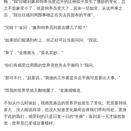
晚，“我”目睹到象和饲养员渡边升的比例似乎发生了微妙的变化，总
之不是象变小了，就是饲养员变大了，其余一切如常。从这件事之
后，“我往往感到周围事物正在失去其固有的平衡”。
“完啦？”金问，“象和饲养员到底去哪儿了呢？”
“如果咱们能遇到村上，你正好可以当面问问。”我说。
“算了，”金摇摇头，“莫名其妙。”
“你们有感受过周围的世界突然失去平衡吗？”我问。
“那可不行，”赵栗说，“我做的工作要是失去平衡可是要出大事。”
“而我的世界早就天翻地覆了。”老康感慨道。
不知从什么时候起，我感觉身边的世界开始发生了变化。究竟要持续
多久，没人能说得清，也没人知道变化最终会将我们带向何处。置身
于此的我们，感受到的只是日复一日的“失衡”，直到某一天才猛然发
觉，世界竟已变成这番模样。