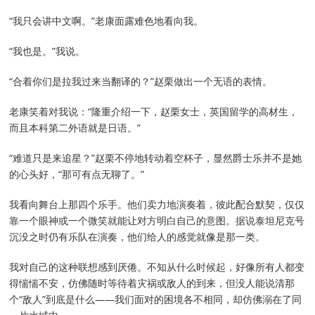
“我只会讲中文啊。”老康面露难色地看向我。
“我也是。”我说。
“合着你们是拉我过来当翻译的？”赵栗做出一个无语的表情。
老康笑着对我说：“隆重介绍一下，赵栗女士，英国留学的高材生，
而且本科第二外语就是日语。”
“难道只是来追星？”赵栗不停地转动着空杯子，显然爵士乐并不是她
的心头好，“那可有点无聊了。”
我看向舞台上那四个乐手。他们卖力地演奏着，彼此配合默契，仅仅
靠一个眼神或一个微笑就能让对方明白自己的意图。据说泰坦尼克号
沉没之时仍有乐队在演奏，他们给人的感觉就像是那一类。
我对自己的这种联想感到厌倦。不知从什么时候起，好像所有人都变
得惴惴不安，仿佛随时等待着灾祸或敌人的到来，但没人能说清那
个“敌人”到底是什么——我们面对的困境各不相同，却仿佛溺在了同