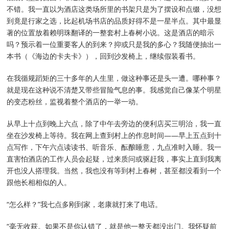
不错。我一直以为酒店这类场所里的书架只是为了摆设和点缀，没想
到竟是行家之选，比起机场书店的品质好得不是一星半点。其中最显
著的位置放着赖明珠翻译的一整套村上春树小说。这是酒店的暗示
吗？预示着一位重要客人的到来？抑或只是我的多心？我随便抽出一
本书（《海边的卡夫卡》），回到沙发椅上，继续假装看书。
在我循规蹈矩的三十多年的人生里，做这种事还是头一遭。哪种事？
就是现在这种说不清楚又带些冒险气息的事。我感觉自己像某个明星
的变态粉丝，监视着整个酒店的一举一动。
从早上十点到晚上六点，除了中午去旁边的便利店买三明治，我一直
坐在沙发椅上等待。我在网上查到村上的作息时间——早上五点到十
点写作，下午六点读读书、听音乐、酝酿睡意，九点准时入睡。我一
直害怕酒店的工作人员会起疑，过来质问或驱赶我，事实上直到我离
开也没人搭理我。当然，我也没有等到村上春树，甚至都没看到一个
跟他长相相似的人。
“怎么样？”我七点多刚到家，老康就打来了电话。
“毫无收获。如果不是你认错了，就是他一整天都没出门。我怀疑前