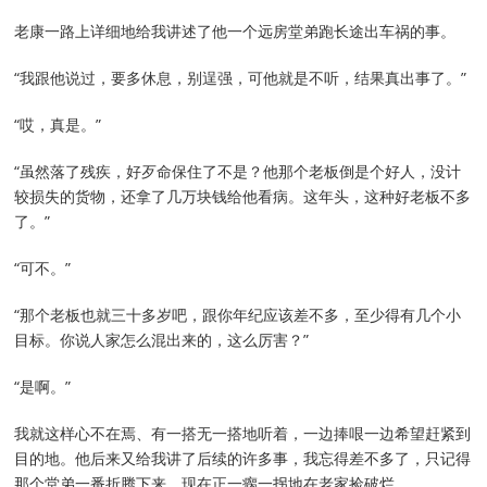
老康一路上详细地给我讲述了他一个远房堂弟跑长途出车祸的事。
“我跟他说过，要多休息，别逞强，可他就是不听，结果真出事了。”
“哎，真是。”
“虽然落了残疾，好歹命保住了不是？他那个老板倒是个好人，没计
较损失的货物，还拿了几万块钱给他看病。这年头，这种好老板不多
了。”
“可不。”
“那个老板也就三十多岁吧，跟你年纪应该差不多，至少得有几个小
目标。你说人家怎么混出来的，这么厉害？”
“是啊。”
我就这样心不在焉、有一搭无一搭地听着，一边捧哏一边希望赶紧到
目的地。他后来又给我讲了后续的许多事，我忘得差不多了，只记得
那个堂弟一番折腾下来，现在正一瘸一拐地在老家捡破烂。