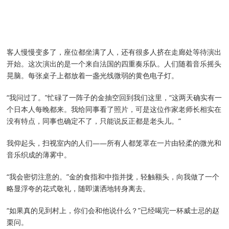
客人慢慢变多了，座位都坐满了人，还有很多人挤在走廊处等待演出
开始。这次演出的是一个来自法国的四重奏乐队。人们随着音乐摇头
晃脑。每张桌子上都放着一盏光线微弱的黄色电子灯。
“我问过了。”忙碌了一阵子的金抽空回到我们这里，“这两天确实有一
个日本人每晚都来。我给同事看了照片，可是这位作家老师长相实在
没有特点，同事也确定不了，只能说反正都是老头儿。”
我仰起头，扫视室内的人们——所有人都笼罩在一片由轻柔的微光和
音乐织成的薄雾中。
“我会密切注意的。”金的食指和中指并拢，轻触额头，向我做了一个
略显浮夸的花式敬礼，随即潇洒地转身离去。
“如果真的见到村上，你们会和他说什么？”已经喝完一杯威士忌的赵
栗问。