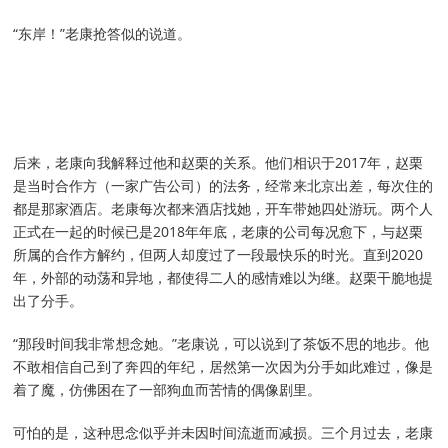
“东岸！”老康抢答似的说道。
后来，老康向我解释过他和赵栗的关系。他们相识于2017年，赵栗
是当时合作方（一家广告公司）的法务，经常来北京出差，每次住的
都是那家酒店。老康每次都来酒店找她，开车带她四处游玩。两个人
正式在一起的时候已是2018年年底，老康的公司每况愈下，与赵栗
所属的合作方解约，但两人却度过了一段最快乐的时光。直到2020
年，外部的动荡和异地，都使得二人的感情难以为继。赵栗干脆地提
出了分手。
“那段时间我非常想念她。”老康说，可以说到了茶饭不思的地步。他
不敢相信自己到了奔四的年纪，居然第一次因为分手如此难过，像是
着了魔，仿佛困在了一部狗血而苦情的偶像剧里。
可怕的是，这种思念似乎并未因时间流逝而减损。三个月过去，老康