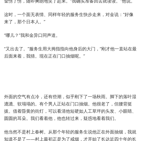
金愣了愣，随即爽朗地笑了起来。“我确实准备回去就读读。”他说。
这时，一个面无表情、同样年轻的服务生快步走来，对金说：“好像
来了，那个日本人。”
“哪儿？”我和金异口同声道。
“又出去了。”服务生用大拇指指向他身后的大门，“刚才他一直站在最
后面来着，我猜。现在正在门口抽烟呢。”
外面的空气有点冷，还有些潮，似乎刚下了一场秋雨。脚下的落叶湿
漉漉、软塌塌的。有个男人正站在门口抽烟。他很老了，但腰背挺
拔。借着昏黄的街灯，可以看清他短硬如人工草坪的头发、小眼睛、
圆圆的耳朵。我们看着他，他也转过来，疑惑地看着我们。
他当然不是村上春树。从那个年轻的服务生说他正在外面抽烟，我就
知道不是了——村上最初正是为了戒烟，才开始了长达近四十年的长