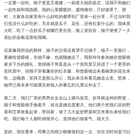
一定要一起吃。猫子更是叉着腰，一副老大姐的姿态，说我不和她们
一起吃就和我急眼。我的心里暖暖的，盛情难却，只好接受了。那
时，大家各自家里有什么好吃的都带到厂里来一起分享，不过当时我
们也没什么好吃的，无非就是瓜子、花生，还有红姜什么的。我体质
火旺，吃了一点炒瓜子就嘴巴里生疮，脸上冒痘痘，猫子便煮了一大
茶缸的金银花茶给我喝。
还真像我所说的那样，猫子的父母还真犟不过猫子，猫子一意孤行，
要嫁给曾眼镜，非他不嫁，也就随她去了。我和玲玲参加她在曾眼镜
家乡下办的婚礼，觉得猫子简直是从一个贫民窟又掉进了一个更苦的
贫民窟中。但猫子穿着廉价的红衣服，和曾眼镜边夹着碗里的花生米
吃，边喝酒，笑得又是那么开心，我从来没有看见她这么美。想来，
她早已将未来可能遇见有钱人的事忘到九霄云外去了。
第二天，我们厂里的男男女女去山上摘马齿苋、折耳根这样的野菜，
猫子和曾眼镜手挽着手，就当是婚后度蜜月。他们两个把我们采的野
菜和艾草收集起来，带回家，做了几大盆炒野菜和艾米果出来给我们
吃。我们每个人都吃得很开心，觉得他们很客气，很大方。
是的，现在看来，同事之间很少能够做到这一点，但在当时却是习以