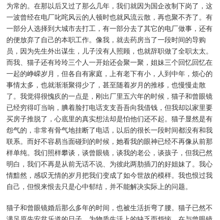
为常的。在那以后又过了那么几年，我们就因为国企改制下岗了，这
一波曾经在电厂叱咤风云的人顿时也就风流云散，再也聚不齐了。有
一部分人选择到大城市去打工，有一部分去了其它的电厂做事，还有
的便放弃了自己的本职工作。像我，就去药房当了一段时间的导购
员，因为先生外出谋生，儿子没有人照顾，也就辞职做了全职太太。
而我、猫子还有玲玲三个人一开始还会聚一聚，姐妹三个回忆回忆在
一起的峥嵘岁月，但各自有家庭，上有老下有小，人到中年，烦心的
事情太多，也就渐渐聚得少了，甚至随着岁月的推移，也慢慢走散
了。我觉得很愧疚的一点是，刚出厂里五六年的时候，猫子和曾眼镜
已经穷得叮当响，腆着脸打电话支支吾吾向我借钱，但我却以家里要
买房子推脱了，心底里的真实想法却是怕他们还不起。猫子显然是有
怨气的，非常有骨气地挂断了电话，以后的很长一段时间都没有和我
联系。而好不容易当面碰到的时候，她看我的眼神已经不再像从前那
样单纯。我们照样攀谈，谈曾眼镜，谈我的老公，谈孩子，但我已然
明白，我们不再是从前无话不说、为彼此两肋插刀的好姐妹了。我心
情黯然，感叹无情的岁月把我们变成了如今世故的模样。我也恨过我
自己，但恨来恨去只是心中郁结，并不能解决实际上的问题。
猫子和曾眼镜婚后那么多年的时间，也被生活折弯了腰。猫子已然不
满足原先安贫乐道的日子，为物质生活上的缺乏而烦恼，在与曾眼镜