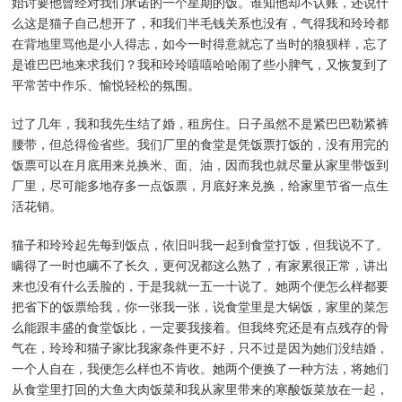
始讨要他曾经对我们承诺的一个星期的饭。谁知他却不认账，还说什
么这是猫子自己想开了，和我们半毛钱关系也没有，气得我和玲玲都
在背地里骂他是小人得志，如今一时得意就忘了当时的狼狈样，忘了
是谁巴巴地来求我们？我和玲玲嘻嘻哈哈闹了些小脾气，又恢复到了
平常苦中作乐、愉悦轻松的氛围。
过了几年，我和我先生结了婚，租房住。日子虽然不是紧巴巴勒紧裤
腰带，但总得俭省些。我们厂里的食堂是凭饭票打饭的，没有用完的
饭票可以在月底用来兑换米、面、油，因而我也就尽量从家里带饭到
厂里，尽可能多地存多一点饭票，月底好来兑换，给家里节省一点生
活花销。
猫子和玲玲起先每到饭点，依旧叫我一起到食堂打饭，但我说不了。
瞒得了一时也瞒不了长久，更何况都这么熟了，有家累很正常，讲出
来也没有什么丢脸的，于是我就一五一十说了。她两个便怎么样都要
把省下的饭票给我，你一张我一张，说食堂里是大锅饭，家里的菜怎
么能跟丰盛的食堂饭比，一定要我接着。但我终究还是有点残存的骨
气在，玲玲和猫子家比我家条件更不好，只不过是因为她们没结婚，
一个人自在，我便怎么样也不肯收。她两个便换了一种方法，将她们
从食堂里打回的大鱼大肉饭菜和我从家里带来的寒酸饭菜放在一起，