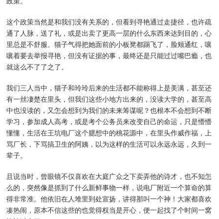
政策。
这个政策当然是和我们没有关系的，但看到寻艳通过走捷径，也许疏
通了人脉，送了礼，或是出卖了更高一层的什么东西来达到目的，心
里总是不舒服。猫子气得把她面前的小板凳都踢飞了，脸颊通红，嚷
嚷着要去举报寻艳，但没有证据的事，最终还是只能过过嘴巴瘾，也
就这么不了了之了。
我们三人当中，猫子和玲玲后来的生活都不能称得上是美满，甚至还
有一丝凄楚在里头，但我们这些小地方出来的，没读大学的，甚至高
中也没读的，又怎会想到为我们的未来筹谋呢？也根本不会想到不断
学习，参加成人高考，或是考个公务员来改变自己的命运，只是懵懵
懂懂，生活在王坑电厂这个臆想中的桃花源中，在里头作威作福，上
骂厂长，下骂搞卫生的阿姨，以为这样的生活可以永远永远，久到一
辈子。
且说当时，曾眼镜不仅喜欢在大庭广众之下卖弄他的诗才，也不知怎
么的，突然像是抓到了什么新鲜事物一样，说电厂附近一个算命的算
得非常准。他依旧在人堆里到处宣扬，讲得那叫一个神！大家都喜欢
凑热闹，原本不信这些的也觉得权当是开心，便一起找了个时间一窝