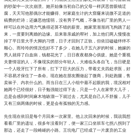
的吵架中一次次崩溃。她开始像当初自己的父母一样厌恶曾眼镜迂
腐，天天写他那偶尔才能赚得、对家庭生计的大窟窿来说微不足道的
稿费的烂诗；还嫌恶他懦弱，没有男子气概，不像当初厂里的男人一
样可以在外边用力气换得还算不错的薪资。她家里渐渐鸡飞狗跳了起
来，一度要到离婚的边缘。后来靠亲戚的帮衬，加上他们两人慢慢改
掉了平日里大手大脚的习惯，日子才回到了正轨，但依旧磕磕绊绊不
顺心。而玲玲的情况也好不了多少，在她儿子五六岁的时候，她嫁的
男人就得了白血病，钱都花光了，日日夜夜都身心俱疲。她是个重视
夫妻情谊的人，不像现实的部分年轻人，大难临头各自飞，当日硬是
一个人咬牙扛下了所有，扛下了巨大的压力，带着丈夫四处求医，好
不容易才保住了一条命。现在她在朋友圈做起了微商，到处跑腿，售
卖袜子、内衣什么的。而当日在三人小组中最不起眼的我，境况相对
她两个已经很好，日子勉强能过得下去，只是一个人在家带大儿子，
总是会感到时间麻木地哧溜一下就过去，尤其是自己人不舒服，儿子
又有三病两痛的时候，更是会有孤独的无力感。
先生现在依旧是每个月回来一次家里。他上次回来的时候，我说我想
看看厂里的遗址，很多年没看到了，便一家三口坐班车七拐八拐到了
那边，还走了一段崎岖的小路。王坑电厂已经成了一片废弃的工业