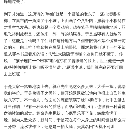
蜂地过去了。
到了才知道，这所谓的“半仙”就是一个普通的老头子，还抽烟嚼槟
榔，在集市的一角摆了个小摊，上面画了个八卦图，搬着个小板凳在
对着空气发呆。旁边就是一个卖鸡的，鸡在笼子里咯咯咯咯地叫，羽
毛飞得到处都是，还传来一阵一阵的鸡屎臭。于是当即有人就纳闷
了：这能是半仙吗？半仙能在这种地方吗？但曾眼镜不紧不慢扒开前
边的人，向上推了推耷拉在鼻梁上的眼镜，面对着我们说了一句不知
道从哪本书里看来的话：“听过大隐隐于市啵？这你们就不懂了。传
说……”猫子连忙一个巴掌“啪”地打在了曾眼镜的脸上，阻止他进一步
说些神神叨叨让我们听不懂的话，“屁话少说，我们算完命还要赶回
去上班呢！”
于是大家一窝蜂地凑上去。算命先生见这么多人来，大手一挥，说给
我们半价。于是像猫子之类的，便开始跃跃欲试地向他报上自己的生
辰八字了。不一会儿，他面前的碗便装满了硬币和纸币，硬币丢进去
叮当作响，很有一种金钱的质感；而纸币堆成小山，也很有一种赚得
盆满钵满的感觉。算命先生见状，心底里乐开了花，皱纹堆满了一
脸。因为人数众多，赶时间，于是花在每个人身上的时间也就那么两
三分钟，流水线作业，还总是一拍大腿，美其名曰“天机不可泄