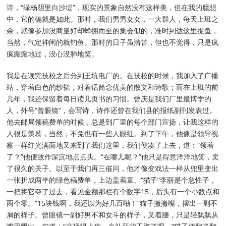
诗，“绿杨阴里白沙堤”，现实的景象自然没有这样美，但在我的臆想
中，它的确就是如此。那时，我们男男女女，一大群人，每天上班之
余，就像参加没商量好却蜂拥而至的集会似的，准时到达这里捉鱼，
当然，气定神闲的就钓鱼。那时的日子虽清苦，但也不觉得，只是疯
疯癫癫地过，没心没肺地笑。
我是在读完技校之后分到王坑电厂的。在技校的时候，我加入了广播
站，穿着白色的纱裙，对着话筒念优美的散文和诗歌；而在上班的前
几年，我还保留着每日读几页书的习惯。曾庆是我们厂里最博学的
人，外号“曾眼镜”，会写诗，诗作还曾在我们县的报纸副刊发表过。
他去邮局领稿费单的时候，总是到厂里的每个部门宣扬，让我这样的
人很是羡慕，当然，不免也有一些人眼红。到了下午，他像是领导视
察一样红光满面地又来到了我们这里，我们便凑了上去，道：“领着
了？”他便故作深沉地点点头。“在哪儿呢？”他只是得意洋洋地笑，卖
了很久的关子。以至于我们再三催问，他才像变戏法一样从兜里变出
一张折成两半的绿色稿费单，上边盖着章。“猫子”李丽是个急性子，
一把将它夺了过去，看见金额那栏有个数字15，后头有一个小数点和
两个零。“15块钱啊，我还以为好几百嘞！”猫子撇撇嘴，摆出一副不
屑的样子。曾眼镜一副好男不和女斗的样子，叉着腰，只是轻飘飘从