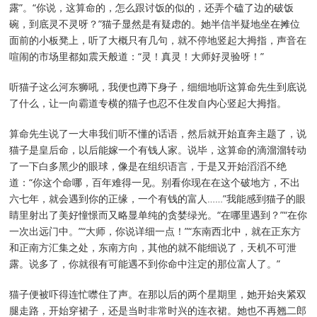
露”。“你说，这算命的，怎么跟讨饭的似的，还弄个磕了边的破饭
碗，到底灵不灵呀？”猫子显然是有疑虑的。她半信半疑地坐在摊位
面前的小板凳上，听了大概只有几句，就不停地竖起大拇指，声音在
喧闹的市场里都如震天般道：“灵！真灵！大师好灵验呀！”
听猫子这么河东狮吼，我便也蹲下身子，细细地听这算命先生到底说
了什么，让一向霸道专横的猫子也忍不住发自内心竖起大拇指。
算命先生说了一大串我们听不懂的话语，然后就开始直奔主题了，说
猫子是皇后命，以后能嫁一个有钱人家。说毕，这算命的滴溜溜转动
了一下白多黑少的眼球，像是在组织语言，于是又开始滔滔不绝
道：“你这个命哪，百年难得一见。别看你现在在这个破地方，不出
六七年，就会遇到你的正缘，一个有钱的富人……”我能感到猫子的眼
睛里射出了美好憧憬而又略显单纯的贪婪绿光。“在哪里遇到？”“在你
一次出远门中。”“大师，你说详细一点！”“东南西北中，就在正东方
和正南方汇集之处，东南方向，其他的就不能细说了，天机不可泄
露。说多了，你就很有可能遇不到你命中注定的那位富人了。”
猫子便被吓得连忙噤住了声。在那以后的两个星期里，她开始夹紧双
腿走路，开始穿裙子，还是当时非常时兴的连衣裙。她也不再翘二郎