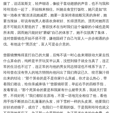
腿了，说话装斯文，轻声细语，像蚊子翕动翅膀的声音，也不与我和
玲玲混在一起了，开始独来独往。叫她去食堂打饭吃，她只是如“吹
皱一池春水”般淡淡说她减肥，她要一直保持港姐般完美的身材，她
要当辣妹，听说有钱男人都喜欢身材好、长得漂亮的。漂亮对她而言
是不可能后天塑造的了，整容技术在当时我们这个偏僻的小城也是闻
所未闻，因而她只能好好“磨砺”自己的体形了。她不仅脱离了集体，
连对曾眼镜也开始不搭不理，嫌他阻碍了自己与富人一步步相遇的步
伐。有他这个“黑历史”，富人可是会介意的。
曾眼镜懊悔得直打自己的大腿，后悔不该一时心血来潮鼓动大家去找
什么算命的，纯粹是半开玩笑半认真，没想到猫子就全当真了，连正
常的生活也不过了，连正常的与他的男女同志情谊也不维系下去了。
玲玲曾在没有旁人的地方悄悄向他问出了我们商议已久、绞尽脑汁得
出来的结论：“那个算命的是不是你家什么亲戚，你才这么热心，带
着我们都去，给你亲戚捧场？”曾眼镜听罢，举起右手的四根手指，
发毒誓说：“那个死算命的要是和我家有什么裙带关系，我就天打雷
劈，不得好死！”我们都怔在原地，不置一语地完全相信了他，看他
用手指不断抓自己乱蓬蓬的头发，掉下雪籽一样的头皮屑。他要我们
好好劝劝猫子，成功了，包我们一个星期的饭。于是我和玲玲也就义