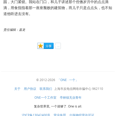
园，大门紧锁。我站在门口，和儿子讲述那个倥偬岁月中的点点滴
滴，用食指指着那一座座颓败的建筑物，而儿子只是点点头，也不知
道他听进去没有。
责任编辑：嘉龙
© 2012-2026
「ONE · 一个」
关于
用户协议
联系我们
上海市反电信网络诈骗中心 962110
ONE一个工作室
亭林镇无业青年
复杂世界里, 一个就够了. One is all.
沪ICP备13042400号
营业执照
出版物经营许可证