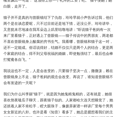
嘴里飘出一句道：“这顶得上你一个礼拜的工资了吧。”猫子便翻了翻
白眼，走开了。
猫子并不是真的与曾眼镜结下了仇怨，玲玲早就小声告诉过我，他们
两个是在谈恋爱呢，只不过目前还是地下情，还没公开。玲玲讲毕，
又意犹未尽地凑在我耳朵边上叽里咕噜地讲：“听说猫子爸妈有一次
来厂里看猫子，正好遇上了曾眼镜——猫子传说中的男朋友，两老都
不喜欢曾眼镜身上酸腐的穷书生气。我看哪，曾眼镜和猫子这一对，
还不一定能成。俗话说得好，结婚不仅仅只是两个人的结合，更是两
个家庭的结合，得不到父母祝福的婚姻，即使勉强结了，最后也会棒
打鸳鸯各自飞。”
我说这也不一定，人是会改变的，只要猫子坚决一点，撒撒泼，赖在
曾眼镜身上不走，猫子爸妈的观念会改变。再说了，谁知道曾眼镜不
会有发迹的一天呢？
我们为什么叫李丽“猫子”，就是因为她鬼精鬼精的，还有就是，她很
喜欢熬夜嗑瓜子聊天，跟夜猫子似的。人家都哈欠连天想睡觉了，她
还抓着人家不肯松手，瞪大眼珠子，像拨弄家谱一样讲厂里每个男男
女女新近的八卦。也许是看《知音》看多了，她总是臆想着我们的主