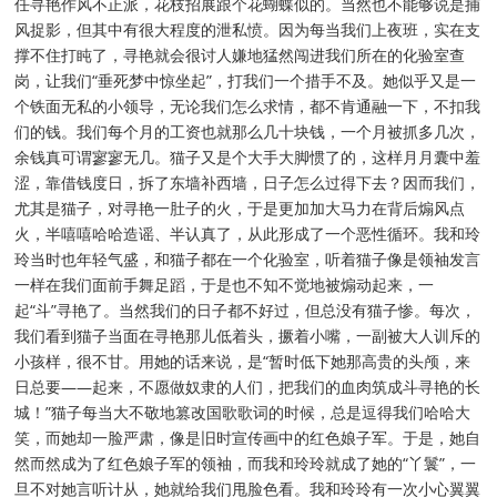
任寻艳作风不正派，花枝招展跟个花蝴蝶似的。当然也不能够说是捕
风捉影，但其中有很大程度的泄私愤。因为每当我们上夜班，实在支
撑不住打盹了，寻艳就会很讨人嫌地猛然闯进我们所在的化验室查
岗，让我们“垂死梦中惊坐起”，打我们一个措手不及。她似乎又是一
个铁面无私的小领导，无论我们怎么求情，都不肯通融一下，不扣我
们的钱。我们每个月的工资也就那么几十块钱，一个月被抓多几次，
余钱真可谓寥寥无几。猫子又是个大手大脚惯了的，这样月月囊中羞
涩，靠借钱度日，拆了东墙补西墙，日子怎么过得下去？因而我们，
尤其是猫子，对寻艳一肚子的火，于是更加加大马力在背后煽风点
火，半嘻嘻哈哈造谣、半认真了，从此形成了一个恶性循环。我和玲
玲当时也年轻气盛，和猫子都在一个化验室，听着猫子像是领袖发言
一样在我们面前手舞足蹈，于是也不知不觉地被煽动起来，一
起“斗”寻艳了。当然我们的日子都不好过，但总没有猫子惨。每次，
我们看到猫子当面在寻艳那儿低着头，撅着小嘴，一副被大人训斥的
小孩样，很不甘。用她的话来说，是“暂时低下她那高贵的头颅，来
日总要——起来，不愿做奴隶的人们，把我们的血肉筑成斗寻艳的长
城！”猫子每当大不敬地篡改国歌歌词的时候，总是逗得我们哈哈大
笑，而她却一脸严肃，像是旧时宣传画中的红色娘子军。于是，她自
然而然成为了红色娘子军的领袖，而我和玲玲就成了她的“丫鬟”，一
旦不对她言听计从，她就给我们甩脸色看。我和玲玲有一次小心翼翼