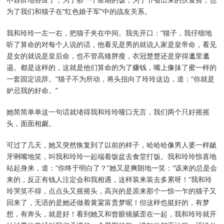
不容辞地答应了，为了那一个星期的饭，为了节省出来的伙食费，也
为了我们和猫子在“红色娘子军”中的战友关系。
我和玲玲一左一右，把猫子夹在中间。我先开口：“猫子，我仔细地
听了算命的对每个人说的话，他看见是男的就说人家是皇帝命，看见
是女的就说是皇后命，也不管高矮胖瘦，衣冠楚楚还是穿得邋里邋
遢。都是这样的，这就是他们算命的为了赚钱，嘴上像抹了蜜一样的
一套固定说辞。”猫子不为所动，将头扭向了玲玲这边，道：“你就是
妒忌我的好命。”
她简简单单这一句话就堵得我和玲玲哑口无言，我们两个只好摇摇
头，面面相觑。
可过了几天，她又突然恢复到了以前的样子，哈哈哈像男人婆一样龇
牙咧嘴地笑，叫我和玲玲一起端着饭盆去食堂打饭。我和玲玲惊喜地
站起身来，道：“你终于明白了？”她又是爽朗地一笑：“该来的总是会
来的，反正有钱人注定会和我相遇，这样装来装去多累呀！”我和玲
玲哭笑不得，点点头又摇摇头，高兴的是原来那个一惊一乍的猫子又
回来了，无语的是她还做着黄粱富贵梦呢！但这样也挺好的，有梦
想，有奔头，就是好！看到她又和曾眼镜腻歪在一起，我和玲玲就开