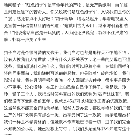
地问猫子：“红色娘子军是革命年代的产物，是无产阶级啊，而丫鬟
是封建压迫下的苦命人。你又说我们是红色娘子军，又说我们是你的
丫鬟，感觉有点不太好吧？”猫子听毕，噌地站起身，学着电视里入
党宣誓一样信誓旦旦的语气道：“这就叫古为今用，继承与创新相结
合！”她说这话当然是开玩笑的，因为她还没说完，就绷不住严肃的
脸，扑哧一声笑了出来。
猫子当时是个很可爱的女孩子，我们当时也都是那样天不怕地不怕，
没有人教我们人情世故，没有什么人际关系学，老一辈的父母也不懂
这些。我们想说什么说什么，我们随时可以哼着小曲，在我们同样年
轻的同事面前，我们随时可以翩翩起舞。但是随着年龄的增长，我们
渐渐走散。我在月明星稀的夜晚一个人回溯过去种种，很多事是因为
少不更事、没心没肺，在工作上自己给自己使了绊子。像是我、玲
玲、猫子三个人，我把当时笑料百出的我们戏称为“破产姐妹花”。我
们都没有享受到提前五年，也就是45岁可以领退休工资的优惠政策。
这当然也不能完全归结为寻艳，诚然人云亦云，都说寻艳和我们厂管
生产的邱厂长确实有那么一腿。她享受到了这一政策，而按道理她和
我们一样是不够资格的，但她默不作声地进行着一切，过了我们完全
不知晓的公示期。她已经板上钉钉，而我们从始至终都不知道有这个