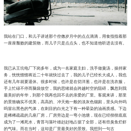
我站在门口，和儿子讲述那个倥偬岁月中的点点滴滴，用食指指着那
一座座颓败的建筑物，而儿子只是点点头，也不知道他听进去没有。
我已从王坑电厂下岗多年，成为一名家庭主妇，洗手做羹汤，操持家
务，恍恍惚惚将近二十年就快过去了，我的儿子已经长大成人，我也
还有几年就要退休。很多时候，也许是在切洋葱，也许是在洗衣服，
手上忙碌不停而脑袋放空，我的思绪就会跨越时空的阻碍，飘忽到我
最美好的年华，到那个我再也回不去的亲爱的厂里。客观来讲，那里
的景致确实不优美，高高的、冲天炮一般的淡灰色烟囱，里头向外呜
呜冒出黑色的气体，在刺目的白光之下有一种晕染的油画质感。下边
是稀稀疏疏的几座厂房，厂房旁边是一弯小池塘，现在已经彻彻底底
成为了一滩死水，青苔与落叶雄赳赳地占据了全部，还有些臭鱼烂虾
的气味。而在当时，这却是厂里最美好的景致。我想到一句古