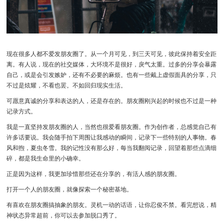
现在很多人都不爱发朋友圈了。从一个月可见，到三天可见，彼此保持着安全距
离。有人说，现在的社交媒体，大环境不是很好，戾气太重。过多的分享会暴露
自己，或是会引发嫉妒，还有不必要的麻烦。也有一些戴上虚假面具的分享，只
不过是炫耀，不看也罢。不如回归现实生活。
可愿意真诚的分享和表达的人，还是存在的。朋友圈刚兴起的时候也不过是一种
记录方式。
我是一直坚持发朋友圈的人，当然也很爱看朋友圈。作为创作者，总感觉自己有
许多话要说。我会随手拍下周围让我感动的瞬间，记录下一些特别的人事物。春
风和煦，夏虫冬雪。我的记性没有那么好，每当我翻阅记录，回望着那些点滴细
碎，都是我生命里的小确幸。
正是因为这样，我更加珍惜那些还在分享的，有活人感的朋友圈。
打开一个人的朋友圈，就像探索一个秘密基地。
有喜欢在朋友圈搞抽象的朋友。灵机一动的话语，让你忍俊不禁。看完想说，精
神状态异常超前，你可以去参加脱口秀了。