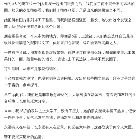
作为p人的我在和一个j人朋友一起出门玩耍之后，我们发了两个完全不同风格的
圈。那天的夕阳很好看，我们拍了很多张图。只是出来的效果完全不同。
她把所有图片排列得工工整整，而我则是横图竖图一起发，她说出这个发现之
前，我也完全没有意识到这个问题。
朋友圈是考验一个人审美的地方。即便是p图，上滤镜，人们也会选择自己最喜
欢以及最满意的配图和文字。你如果用心发现，或许会遇到同频之人。
一度有声音说，朋友圈都是虚假繁荣。你也许过得没那么好，却偏偏要展示出来
美好的一面。随着年龄的增长，渐渐失去了表达欲，早就不想发圈了。
可生活啊，从来不是繁花似锦的。
不必故意掩盖泥泞，也没有刻意回避困境。发出的那些图文信息，只不过是对这
个宇宙的一点点探寻。
早在qq时代，我们还是非常乐意表达的。大家纷纷互动留言，有着更加友好的社
交环境，也更加乐意分享。
今年，我18岁的表妹去上大学了。没有了压力，她的朋友圈就丰富了起来，记录
一件件小事，意气风发的自我，充满对生活和新事物的渴望。
永远有人在年轻，也永远有人在记录。何必在意年龄，这都取决于你个人意愿。
请不要泯灭记录的热情。