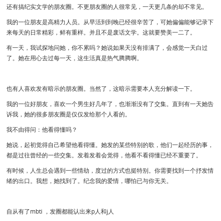
还有搞纪实文学的朋友圈。不更朋友圈的人很常见，一天更几条的却不常见。
我的一位朋友是高精力人员。从早活到到晚已经很辛苦了，可她偏偏能够记录下
来每天的日常精彩，鲜有重样。并且不是废话文学。这就要赞美一二了。
有一天，我试探地问她，你不累吗？她说如果天没有排满了，会感觉一天白过
了。她在用心去过每一天，这生活真是热气腾腾啊。
也有人喜欢发有暗示的朋友圈。当然了，这暗示需要本人充分解读一下。
我的一位好朋友，喜欢一个男生好几年了，也渐渐没有了交集。直到有一天她告
诉我，她的很多朋友圈是仅仅发给那个人看的。
我不由得问：他看得懂吗？
她说，起初觉得自己希望他看得懂。她发的某些特别的歌，他们一起经历的事，
都是过往曾经的一些交集。发着发着会觉得，他看不看得懂已经不重要了。
有时候，人生总会遇到一些情劫，度过的方式也挺特别。你需要找到一个抒发情
绪的出口。我想，她找到了。纪念我的爱情，哪怕已与你无关。
自从有了mbti ，发圈都能认出来p人和j人