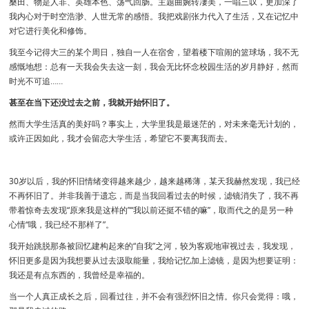
桑田、物是人非、英雄本色、荡气回肠。主题曲婉转凄美，一唱三叹，更加深了
我内心对于时空浩渺、人世无常的感悟。我把戏剧张力代入了生活，又在记忆中
对它进行美化和修饰。
我至今记得大三的某个周日，独自一人在宿舍，望着楼下喧闹的篮球场，我不无
感慨地想：总有一天我会失去这一刻，我会无比怀念校园生活的岁月静好，然而
时光不可追……
甚至在当下还没过去之前，我就开始怀旧了。
然而大学生活真的美好吗？事实上，大学里我是最迷茫的，对未来毫无计划的，
或许正因如此，我才会留恋大学生活，希望它不要离我而去。
30岁以后，我的怀旧情绪变得越来越少，越来越稀薄，某天我赫然发现，我已经
不再怀旧了。并非我善于遗忘，而是当我回看过去的时候，滤镜消失了，我不再
带着惊奇去发现“原来我是这样的”“我以前还挺不错的嘛”，取而代之的是另一种
心情“哦，我已经不那样了”。
我开始跳脱那条被回忆建构起来的“自我”之河，较为客观地审视过去，我发现，
怀旧更多是因为我想要从过去汲取能量，我给记忆加上滤镜，是因为想要证明：
我还是有点东西的，我曾经是幸福的。
当一个人真正成长之后，回看过往，并不会有强烈怀旧之情。你只会觉得：哦，