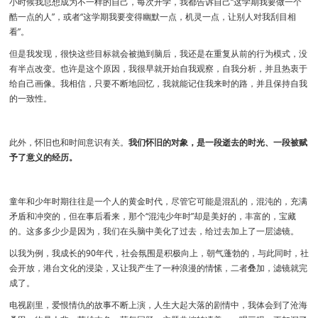
小时候我总想成为不一样的自己，每次开学，我都告诉自己“这学期我要做一个
酷一点的人”，或者“这学期我要变得幽默一点，机灵一点，让别人对我刮目相
看”。
但是我发现，很快这些目标就会被抛到脑后，我还是在重复从前的行为模式，没
有半点改变。也许是这个原因，我很早就开始自我观察，自我分析，并且热衷于
给自己画像。我相信，只要不断地回忆，我就能记住我来时的路，并且保持自我
的一致性。
此外，怀旧也和时间意识有关。
我们怀旧的对象，是一段逝去的时光、一段被赋
予了意义的经历。
童年和少年时期往往是一个人的黄金时代，尽管它可能是混乱的，混沌的，充满
矛盾和冲突的，但在事后看来，那个“混沌少年时”却是美好的，丰富的，宝藏
的。这多多少少是因为，我们在头脑中美化了过去，给过去加上了一层滤镜。
以我为例，我成长的90年代，社会氛围是积极向上，朝气蓬勃的，与此同时，社
会开放，港台文化的浸染，又让我产生了一种浪漫的情愫，二者叠加，滤镜就完
成了。
电视剧里，爱恨情仇的故事不断上演，人生大起大落的剧情中，我体会到了沧海