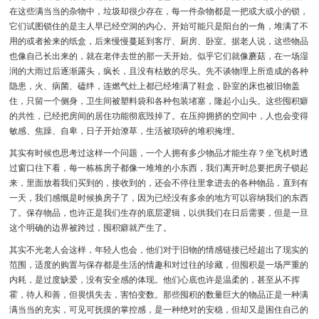
在这些满当当的杂物中，垃圾却很少存在，每一件杂物都是一把或大或小的锁，
它们试图锁住的是主人早已经空洞的内心。开始可能只是阳台的一角，堆满了不
用的或者捡来的纸盒，后来慢慢蔓延到客厅、厨房、卧室。据老人说，这些物品
也像自己长出来的，就在老伴去世的那一天开始。似乎它们就像蘑菇，在一场湿
润的大雨过后逐渐露头，疯长，且没有枯败的尽头。先不谈物理上所造成的各种
隐患，火、病菌、磕绊，连燃气灶上都已经堆满了鞋盒，卧室的床也被旧物盖
住，只留一个侧身，卫生间被塑料袋和各种包装堵塞，隆起小山头。这些囤积癖
的共性，已经把房间的居住功能彻底毁掉了。在压抑拥挤的空间中，人也会变得
敏感、焦躁、自卑，日子开始潦草，生活被琐碎的堆积掩埋。
其实有时候也思考过这样一个问题，一个人拥有多少物品才能生存？坐飞机时透
过窗口往下看，每一栋栋房子都像一堆堆的小东西，我们离开时总要把房子锁起
来，里面放着我们买到的，接收到的，还会不停往里拿进去的各种物品，直到有
一天，我们感慨是时候换房子了，因为已经没有多余的地方可以容纳我们的东西
了。保存物品，也许正是我们生存的底层逻辑，以供我们在日后需要，但是一旦
这个明确的边界被跨过，囤积癖就产生了。
其实不光老人会这样，年轻人也会，他们对于旧物的情感链接已经超出了现实的
范围，适度的购置与保存都是生活的情趣和对过往的珍藏，但囤积是一场严重的
内耗，是过度缺爱，没有安全感的体现。他们心底也许是温柔的，甚至从不挥
霍，待人和善，但畏惧失去，害怕变数。那些囤积的数量巨大的物品正是一种满
满当当的充实，可见可抚摸的掌控感，是一种绝对的安稳，但却又是困住自己的