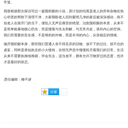
牢笼。
我曾根据那次探访写过一篇囤积癖的小说，原计划的结尾是老人的所有杂物在热
心邻里的帮助下清理干净，大家期盼老人回到窗明几净的家后被深深感动，殊不
知老人在推开门的当下，便陷入无声且痛苦的绝望。治愈囤积癖的本质，从来不
是简单粗暴地狠心扔光，而是慢慢与失去和解，与无常共处，填补内心的空洞。
我们所需要的安全感，不是堆积的外物，而是丰沛的内心，从容稳定的情绪。
抛开囤积癖本身，那些我们普通人舍不得丢弃的旧物、放不下的过往、抓不住的
虚妄，同样是类似执念的小火慢炖，在悄无声息中慢慢耗尽着我们的日常。生活
从来不需要执拗地堆砌，学会失去，适当放手，拥有允许万物穿过的态度，也许
才是最好的状态。
责任编辑：梅不谈