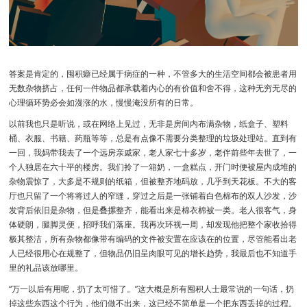
答案是肯定的，囤积癖已经属于病症的一种，不管多大的生活空间都会被患者用
无数杂物挤占，任何一件物品都承载着内心的有价值和舍不得，这种无穷无尽的
心理循环势必会如漫涨的水，慢慢淹没所有的日常。
以前我也只是听说，或在网络上见过，无非是房间内布满杂物，纸盒子、塑料
桶、衣服、书籍、药瓶等等，总是有点像不需要分类整理的垃圾处理站。直到有
一回，我妈带我去了一个远房亲戚家，老人家七十多岁，老伴前些年去世了，一
个人独居在六十平的楼房。我们拎了一箱奶，一盒糕点，开门时便被屋内成堆的
杂物震惊了，大多是不规则的纸箱，但被整齐地码放，几乎到天花板。不大的客
厅也只留了一个将将过人的窄缝，穿过之后是一张铺着白色棉布的双人沙发，沙
发背后依旧是杂物，但是叠摞整齐，能看出来是棉衣棉被一类。老人很客气，身
体硬朗，腿脚灵便，招呼我们落座。我再次环视一周，却发现他把整个家收拾得
极其整洁，所有杂物都像带有编码的文件被安置在应该在的位置，尽管能看出老
人已经很用心在规整了，但物品仍旧呈肉眼可见的增长趋势，我最后也不知道手
里的礼品该放哪里。
“万一以后有用呢，扔了太可惜了。”这大概是所有囤积人士最常说的一句话，扔
掉这些东西这个行为，他们做不出来，这已经不简单是一个把东西丢掉的过程。